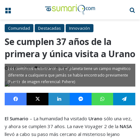
Menú
B
Comunidad
Destacadas
Innovación
Se cumplen 37 años de la
primera y única visita a Urano
24 Ene, 2023
1 minuto de lectura
Los científicos encontraron que el planeta tiene un campo magnético
diferente a cualquiera que jamás se había encontrado previamente
(Fuente de imagen referencial: Pxhere)
Facebook
X
LinkedIn
Messenger
WhatsApp
Te
El Sumario
– La humanidad ha visitado
Urano
sólo una vez,
y ahora se cumplen 37 años. La nave Voyager 2 de la
NASA
llevó a cabo su paso más cercano al misterioso lejano