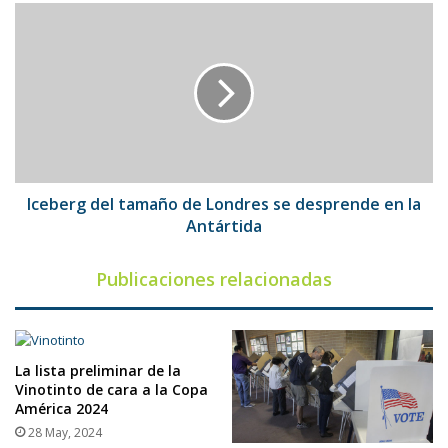
Iceberg
del
tamaño
de
Londres
se
desprende
en
la
Antártida
Iceberg del tamaño de Londres se desprende en la
Antártida
Publicaciones relacionadas
La lista preliminar de la
Vinotinto de cara a la Copa
América 2024
28 May, 2024