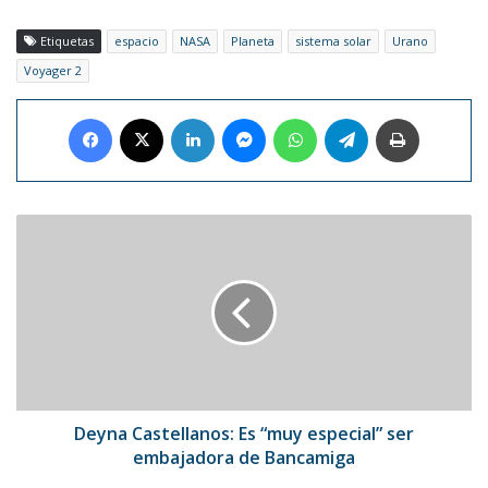
Etiquetas
espacio
NASA
Planeta
sistema solar
Urano
Voyager 2
Facebook
X
LinkedIn
Messenger
WhatsApp
Telegram
Imprimir
Deyna
Castellanos:
Es
“muy
especial”
ser
embajadora
de
Bancamiga
Deyna Castellanos: Es “muy especial” ser
embajadora de Bancamiga