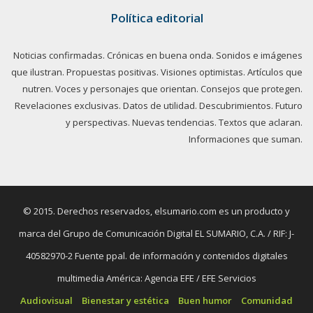
Política editorial
Noticias confirmadas. Crónicas en buena onda. Sonidos e imágenes
que ilustran. Propuestas positivas. Visiones optimistas. Artículos que
nutren. Voces y personajes que orientan. Consejos que protegen.
Revelaciones exclusivas. Datos de utilidad. Descubrimientos. Futuro
y perspectivas. Nuevas tendencias. Textos que aclaran.
Informaciones que suman.
© 2015. Derechos reservados, elsumario.com es un producto y
marca del Grupo de Comunicación Digital EL SUMARIO, C.A. / RIF: J-
40582970-2 Fuente ppal. de información y contenidos digitales
multimedia América: Agencia EFE / EFE Servicios
Audiovisual
Bienestar y estética
Buen humor
Comunidad