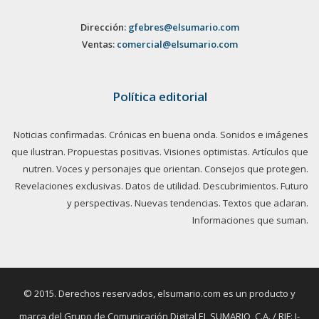
Dirección:
gfebres@elsumario.com
Ventas:
comercial@elsumario.com
Política editorial
Noticias confirmadas. Crónicas en buena onda. Sonidos e imágenes
que ilustran. Propuestas positivas. Visiones optimistas. Artículos que
nutren. Voces y personajes que orientan. Consejos que protegen.
Revelaciones exclusivas. Datos de utilidad. Descubrimientos. Futuro
y perspectivas. Nuevas tendencias. Textos que aclaran.
Informaciones que suman.
© 2015. Derechos reservados, elsumario.com es un producto y
marca del Grupo de Comunicación Digital EL SUMARIO, C.A. / RIF: J-