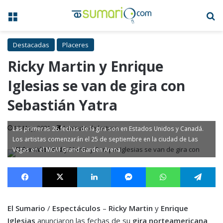
Menú
B
Destacadas
Placeres
Ricky Martin y Enrique
Iglesias se van de gira con
Sebastián Yatra
13 May, 2021
1 minuto de lectura
Las primeras 26 fechas de la gira son en Estados Unidos y Canadá.
Los artistas comenzarán el 25 de septiembre en la ciudad de Las
Vegas en el MGM Grand Garden Arena
Facebook
X
LinkedIn
Messenger
WhatsApp
Te
El Sumario
/
Espectáculos
–
Ricky Martin
y
Enrique
Iglesias
anunciaron las fechas de su
gira norteamericana