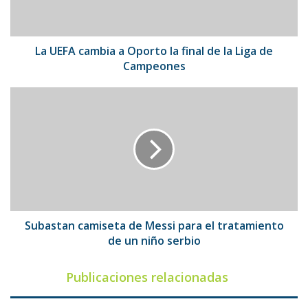
final
de
la
Liga
La UEFA cambia a Oporto la final de la Liga de
de
Campeones
Campeones
Subastan
camiseta
de
Messi
para
el
tratamiento
de
un
niño
Subastan camiseta de Messi para el tratamiento
serbio
de un niño serbio
Publicaciones relacionadas