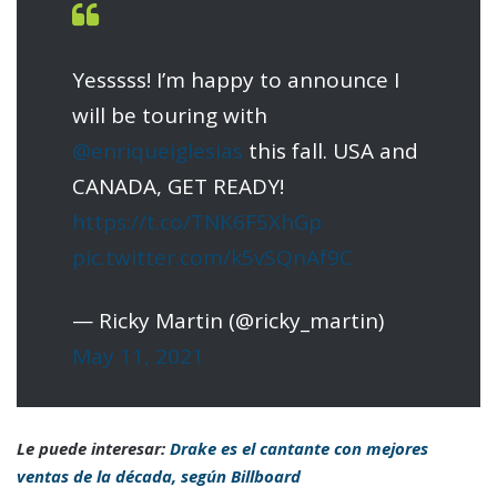
Yesssss! I’m happy to announce I
will be touring with
@enriqueiglesias
this fall. USA and
CANADA, GET READY!
https://t.co/TNK6F5XhGp
pic.twitter.com/k5vSQnAf9C
— Ricky Martin (@ricky_martin)
May 11, 2021
Le puede interesar:
Drake es el cantante con mejores
ventas de la década, según Billboard