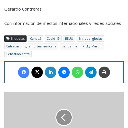
Gerardo Contreras
Con información de medios internacionales y redes sociales
Etiquetas
Canadá
Covid-19
EEUU
Enrique Iglesias
Entradas
gira norteamericana
pandemia
Ricky Martin
Sebastián Yatra
Facebook
X
LinkedIn
Messenger
WhatsApp
Telegram
Imprimir
La
UEFA
cambia
a
Oporto
la