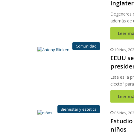
Inglater
Degeneres c
además de 
Leer má
Comunidad
19 Nov, 20
EEUU se
preside
Esta es la p
electo" para
Leer má
Bienestar y estética
06 Nov, 20
Estudio 
niños