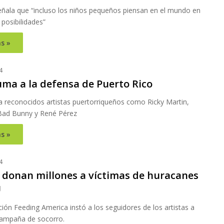
señala que “incluso los niños pequeños piensan en el mundo en
posibilidades”
s »
4
uma a la defensa de Puerto Rico
a reconocidos artistas puertorriqueños como Ricky Martin,
 Bad Bunny y René Pérez
s »
4
s donan millones a víctimas de huracanes
U
ión Feeding America instó a los seguidores de los artistas a
 campaña de socorro.