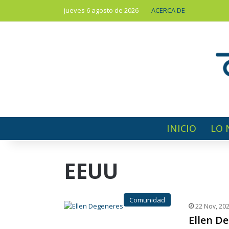
jueves 6 agosto de 2026
ACERCA DE
INICIO
LO 
EEUU
Comunidad
22 Nov, 20
Ellen D