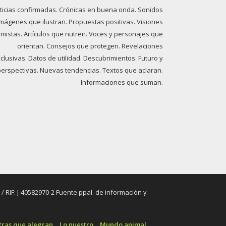
ticias confirmadas. Crónicas en buena onda. Sonidos
imágenes que ilustran. Propuestas positivas. Visiones
imistas. Artículos que nutren. Voces y personajes que
orientan. Consejos que protegen. Revelaciones
clusivas. Datos de utilidad. Descubrimientos. Futuro y
perspectivas. Nuevas tendencias. Textos que aclaran.
Informaciones que suman.
RIF: J-40582970-2 Fuente ppal. de información y
tras que alegran
Lo nuestro
Mundo animal