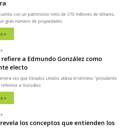
ra
uenta con un patrimonio neto de 370 millones de dólares,
un gran número de propiedades
s »
24
 refiere a Edmundo González como
nte electo
rimera vez que Estados Unidos utiliza el término "presidente
 referirse a González
s »
24
revela los conceptos que entienden los