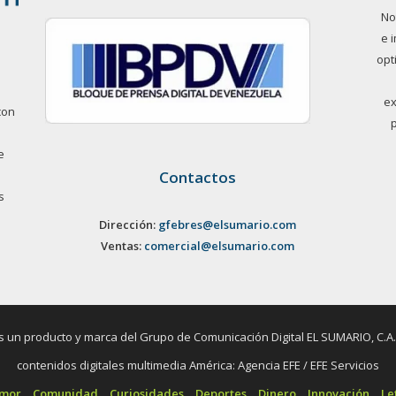
No
e 
opt
ex
con
e
Contactos
s
Dirección:
gfebres@elsumario.com
Ventas:
comercial@elsumario.com
un producto y marca del Grupo de Comunicación Digital EL SUMARIO, C.A. / 
contenidos digitales multimedia América: Agencia EFE / EFE Servicios
umor
Comunidad
Curiosidades
Deportes
Dinero
Innovación
Le