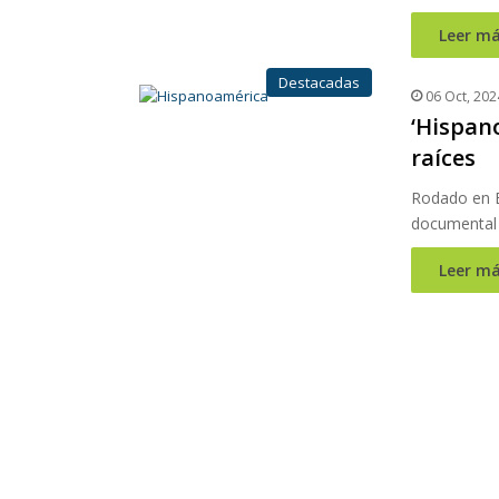
Leer má
Destacadas
06 Oct, 202
‘Hispan
raíces
Rodado en E
documental 
Leer má