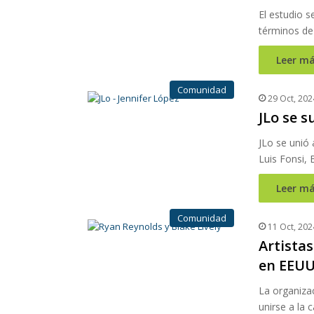
El estudio 
términos de 
Leer má
Comunidad
29 Oct, 202
JLo se s
JLo se unió 
Luis Fonsi,
Leer má
Comunidad
11 Oct, 202
Artista
en EEU
La organizac
unirse a la