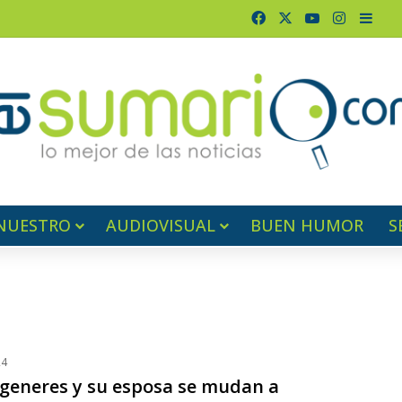
Facebook
X
YouTube
Instagr
Barr
NUESTRO
AUDIOVISUAL
BUEN HUMOR
S
24
egeneres y su esposa se mudan a