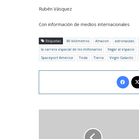
Rubén Vásquez
Con información de medios internacionales
Etiquetas
80 kilómetros
Amazon
astronautas
la carrera espacial de los millonarios
llegar al espacio
Spaceport America
Tesla
Tierra
Virgin Galactic
Face
Señalan
que
vacuna
contra
la