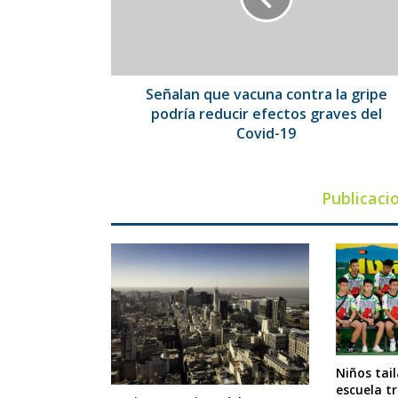
gripe
podría
reducir
efectos
graves
Señalan que vacuna contra la gripe
del
podría reducir efectos graves del
Covid-
Covid-19
19
Publicaci
Niños tail
escuela tr