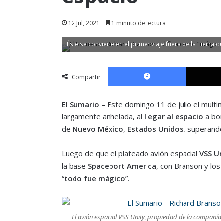
12 Jul, 2021
1 minuto de lectura
Éste se convierte en el primer viaje fuera de la Tierra 
Facebook
Compartir
El Sumario
– Este domingo 11 de julio el multim
largamente anhelada, al
llegar al espacio
a bo
de
Nuevo México
,
Estados Unidos
, superand
Luego de que el plateado avión espacial
VSS U
la base
Spaceport America
, con Branson y lo
“
todo fue mágico
”.
El avión espacial VSS Unity, propiedad de la compañía