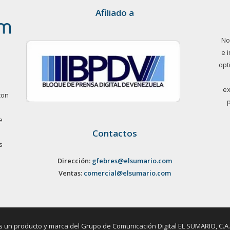
Afiliado a
No
e 
opt
ex
con
e
Contactos
s
Dirección:
gfebres@elsumario.com
Ventas:
comercial@elsumario.com
un producto y marca del Grupo de Comunicación Digital EL SUMARIO, C.A. / 