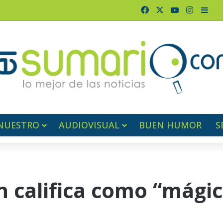
Facebook
X
YouTube
Instagr
Barr
NUESTRO
AUDIOVISUAL
BUEN HUMOR
S
 califica como “mágico