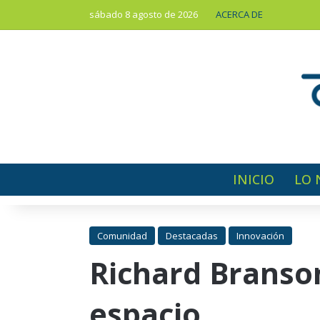
sábado 8 agosto de 2026
ACERCA DE
INICIO
LO 
Comunidad
Destacadas
Innovación
Richard Branson
espacio