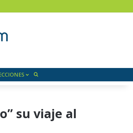
am
a lateral
ECCIONES
Buscar por
” su viaje al