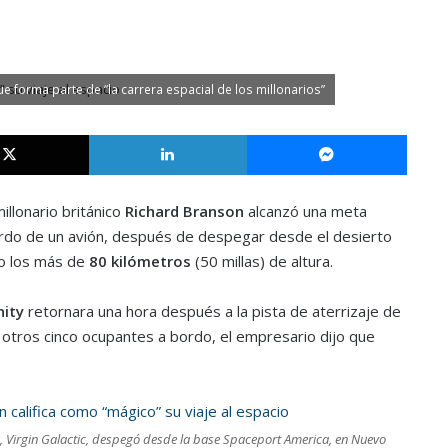
que forma parte de “la carrera espacial de los millonarios”
X
LinkedIn
Messe
illonario británico
Richard Branson
alcanzó una meta
rdo de un avión, después de despegar desde el desierto
o los más de
80 kilómetros
(50 millas) de altura.
nity
retornara una hora después a la pista de aterrizaje de
s otros cinco ocupantes a bordo, el empresario dijo que
, Virgin Galactic, despegó desde la base Spaceport America, en Nuevo