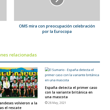
por
la
Eurocopa
OMS mira con preocupación celebración
por la Eurocopa
ones relacionadas
España detecta el primer caso
con la variante británica en
una mascota
28 May, 2021
andeses volvieron a la
as el rescate