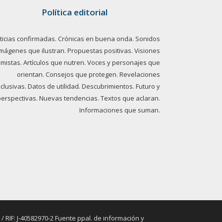
Política editorial
ticias confirmadas. Crónicas en buena onda. Sonidos
imágenes que ilustran. Propuestas positivas. Visiones
imistas. Artículos que nutren. Voces y personajes que
orientan. Consejos que protegen. Revelaciones
clusivas. Datos de utilidad. Descubrimientos. Futuro y
perspectivas. Nuevas tendencias. Textos que aclaran.
Informaciones que suman.
RIF: J-40582970-2 Fuente ppal. de información y