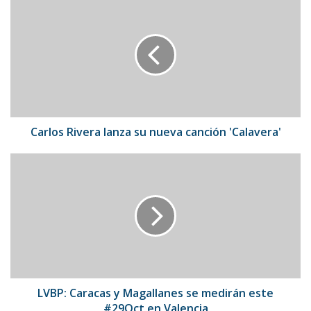
Rivera
lanza
su
nueva
canción
'Calavera'
Carlos Rivera lanza su nueva canción 'Calavera'
LVBP:
Caracas
y
Magallanes
se
medirán
este
#29Oct
en
Valencia
LVBP: Caracas y Magallanes se medirán este
#29Oct en Valencia