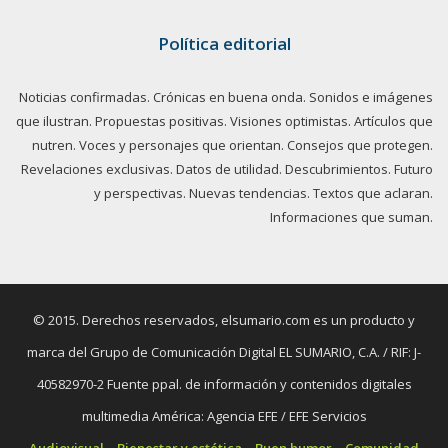
Política editorial
Noticias confirmadas. Crónicas en buena onda. Sonidos e imágenes
que ilustran. Propuestas positivas. Visiones optimistas. Artículos que
nutren. Voces y personajes que orientan. Consejos que protegen.
Revelaciones exclusivas. Datos de utilidad. Descubrimientos. Futuro
y perspectivas. Nuevas tendencias. Textos que aclaran.
Informaciones que suman.
© 2015. Derechos reservados, elsumario.com es un producto y
marca del Grupo de Comunicación Digital EL SUMARIO, C.A. / RIF: J-
40582970-2 Fuente ppal. de información y contenidos digitales
multimedia América: Agencia EFE / EFE Servicios