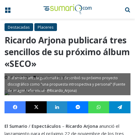
Menú
B
Destacadas
Placeres
Ricardo Arjona publicará tres
sencillos de su próximo álbum
«SECO»
29 Oct, 2024
1 minuto de lectura
El afamado artista guatemalteco describió su próximo proyecto
discográfico como "una propuesta introspectiva y personal" (Fuente
de imagen referencial: @Ricardo_Arjona)
Facebook
X
LinkedIn
Messenger
WhatsApp
Te
El Sumario
/
Espectáculos
–
Ricardo Arjona
anunció el
lanzamiento para el próximo 22 de noviembre de los tres