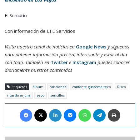
El Sumario
Con información de EFE Servicios
Visita nuestro canal de noticias en
Google News
y síguenos
para obtener información precisa, interesante y estar al día
con todo. También en
Twitter
e
Instagram
puedes conocer
diariamente nuestros contenidos
Etiquetas
álbum
canciones
cantante guatemalteco
Disco
ricardo arjona
seco
sencillos
Facebook
X
LinkedIn
Messenger
WhatsApp
Telegram
Imprimir
Carlos