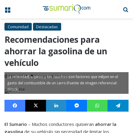
Menú
B
Comunidad
Destacadas
Recomendaciones para
ahorrar la gasolina de un
vehículo
04 Jul, 2023
1 minuto de lectura
La velocidad, el peso y los cauchos son factores que influyen en el
gasto del combustible de un carro (Fuente de imagen referencial:
iStock)
Facebook
X
LinkedIn
Messenger
WhatsApp
Te
El Sumario
– Muchos conductores quisieran
ahorrar la
gasolina
de su vehículo sin necesidad de limitar los