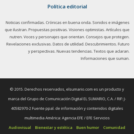
Política editorial
Noticias confirmadas. Crónicas en buena onda. Sonidos e imágenes
que ilustran. Propuestas positivas. Visiones optimistas. Artículos que
nutren. Voces y personajes que orientan. Consejos que protegen.
Revelaciones exclusivas. Datos de utilidad. Descubrimientos. Futuro
y perspectivas. Nuevas tendencias. Textos que aclaran.
Informaciones que suman.
© 2015. Derechos reservados, elsumario.com es un producto y
marca del Grupo de Comunicación Digital EL SUMARIO, C.A. / RIF: J-
40582970-2 Fuente ppal. de información y contenidos digitales
multimedia América: Agencia EFE / EFE Servicios
Audiovisual
Bienestar y estética
Buen humor
Comunidad