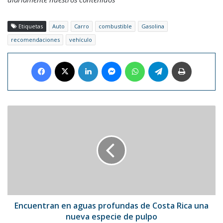
Etiquetas
Auto
Carro
combustible
Gasolina
recomendaciones
vehículo
Facebook
X
LinkedIn
Messenger
WhatsApp
Telegram
Imprimir
Encuentran
en
aguas
profundas
de
Costa
Rica
una
nueva
especie
Encuentran en aguas profundas de Costa Rica una
de
nueva especie de pulpo