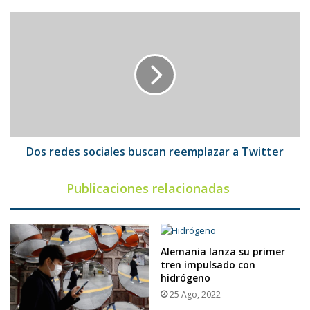
pulpo
Dos
redes
sociales
buscan
reemplazar
a
Twitter
Dos redes sociales buscan reemplazar a Twitter
Publicaciones relacionadas
Alemania lanza su primer
tren impulsado con
hidrógeno
25 Ago, 2022