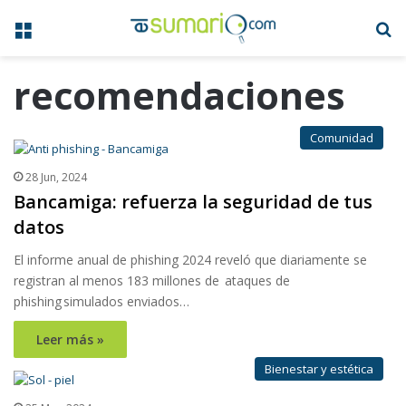
Menú
B
recomendaciones
Comunidad
28 Jun, 2024
Bancamiga: refuerza la seguridad de tus
datos
El informe anual de phishing 2024 reveló que diariamente se
registran al menos 183 millones de ataques de
phishing simulados enviados…
Leer más »
Bienestar y estética