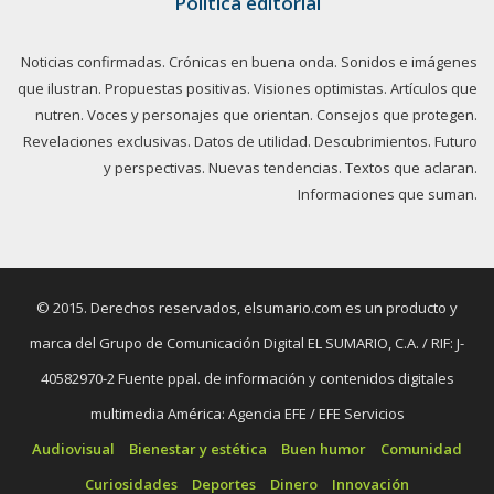
Política editorial
Noticias confirmadas. Crónicas en buena onda. Sonidos e imágenes
que ilustran. Propuestas positivas. Visiones optimistas. Artículos que
nutren. Voces y personajes que orientan. Consejos que protegen.
Revelaciones exclusivas. Datos de utilidad. Descubrimientos. Futuro
y perspectivas. Nuevas tendencias. Textos que aclaran.
Informaciones que suman.
© 2015. Derechos reservados, elsumario.com es un producto y
marca del Grupo de Comunicación Digital EL SUMARIO, C.A. / RIF: J-
40582970-2 Fuente ppal. de información y contenidos digitales
multimedia América: Agencia EFE / EFE Servicios
Audiovisual
Bienestar y estética
Buen humor
Comunidad
Curiosidades
Deportes
Dinero
Innovación