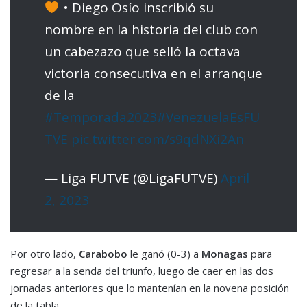
• Diego Osío inscribió su
nombre en la historia del club con
un cabezazo que selló la octava
victoria consecutiva en el arranque
de la
#Temporada2023
#VenezuelaEsFU
TVE
pic.twitter.com/s9qdNXi2An
— Liga FUTVE (@LigaFUTVE)
April
2, 2023
Por otro lado,
Carabobo
le ganó (0-3) a
Monagas
para
regresar a la senda del triunfo, luego de caer en las dos
jornadas anteriores que lo mantenían en la novena posición
de la tabla.