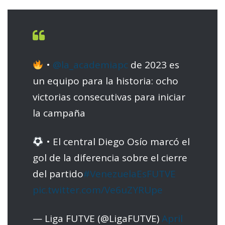
•
@la_academiapc
de 2023 es
un equipo para la historia: ocho
victorias consecutivas para iniciar
la campaña
• El central Diego Osío marcó el
gol de la diferencia sobre el cierre
del partido
#VenezuelaEsFUTVE
pic.twitter.com/Ve6uZYRUpe
— Liga FUTVE (@LigaFUTVE)
April