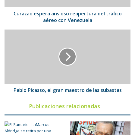
con
Venezuela
Curazao espera ansioso reapertura del tráfico
aéreo con Venezuela
Pablo
Picasso,
el
gran
maestro
de
las
subastas
Pablo Picasso, el gran maestro de las subastas
Publicaciones relacionadas