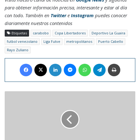
para obtener información precisa, interesante y estar al día
con todo. También en
Twitter
e
Instagram
puedes conocer
diariamente nuestros contenidos
Etiquetas
carabobo
Copa Libertadores
Deportivo La Guaira
futbol venezolano
Liga Futve
metropolitanos
Puerto Cabello
Rayo Zuliano
Facebook
X
LinkedIn
Messenger
WhatsApp
Telegram
Imprimir
Curazao
espera
ansioso
reapertura
del
tráfico
aéreo