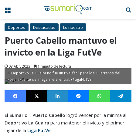
Menú
B
Deportes
Destacadas
Lo nuestro
Puerto Cabello mantuvo el
invicto en la Liga FutVe
03 Abr, 2023
1 minuto de lectura
El Deportivo La Guaira no fue un rival fácil para los Guerreros del
Fortín (Fuente de imagen referencial: @LigaFUTVE)
Facebook
X
LinkedIn
Messenger
WhatsApp
Te
El Sumario
–
Puerto Cabello
logró vencer por la mínima al
Deportivo La Guaira
para mantener el invicto y el primer
lugar de la
Liga FutVe
.