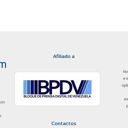
Afiliado a
No
e 
opt
ex
con
e
Contactos