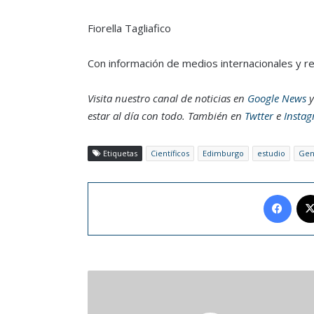
Fiorella Tagliafico
Con información de medios internacionales y r
Visita nuestro canal de noticias en
Google News
y
estar al día con todo. También en
Twtter
e
Insta
Etiquetas
Científicos
Edimburgo
estudio
Gen
Face
Bad
Bunny
publicó