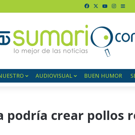
Facebook
X
YouTube
Instagr
Barr
NUESTRO
AUDIOVISUAL
BUEN HUMOR
S
 podría crear pollos r