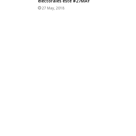
electorales este #27MAY
27 May, 2018