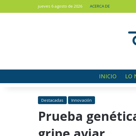
jueves 6 agosto de 2026
ACERCA DE
INICIO
LO 
Destacadas
Innovación
Prueba genética
gripe aviar