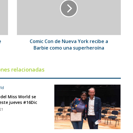
Nueva
York
recibe
a
Barbie
como
una
e
Comic Con de Nueva York recibe a
superheroína
Barbie como una superheroína
ones relacionadas
 del Miss World se
este jueves #16Dic
021