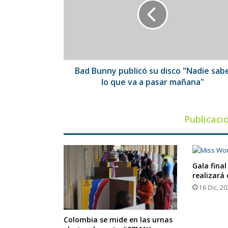
su
disco
"Nadie
sabe
lo
que
va
Bad Bunny publicó su disco "Nadie sab
a
lo que va a pasar mañana"
pasar
mañana"
Publicaci
Gala final
realizará 
16 Dic, 2
Colombia se mide en las urnas