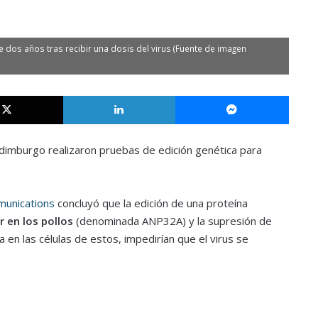
 dos años tras recibir una dosis del virus (Fuente de imagen
X
LinkedIn
Messe
Edimburgo realizaron pruebas de edición genética para
unications
concluyó que la edición de una proteína
r en los pollos
(denominada ANP32A) y la supresión de
n las células de estos, impedirían que el virus se