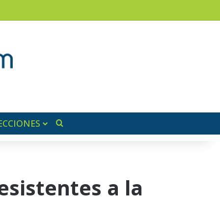
am
a lateral
ECCIONES
Buscar por
esistentes a la