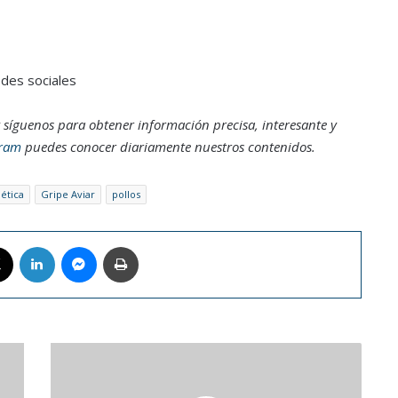
edes sociales
 síguenos para obtener información precisa, interesante y
gram
puedes conocer diariamente nuestros contenidos.
ética
Gripe Aviar
pollos
book
X
LinkedIn
Messenger
Imprimir
Comic
Con
de