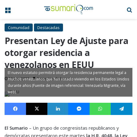
Menú
B
Comunidad
Destacadas
Presentan Ley de Ajuste para
otorgar residencia a
venezolanos en EEUU
El nuevo estatuto permitirá otorgar la residencia permanente legal a
13 Jun, 2023
2 minutos de lectura
muchos venezolanos que han estado viviendo en los Estados Unidos
durante años (Fuente de imagen referencial: Venezuela Migrante, vía
web)
Facebook
X
LinkedIn
Messenger
WhatsApp
Te
El Sumario
– Un grupo de congresistas republicanos y
demócratas presentaron este martes
la H.R. 4048, la Ley