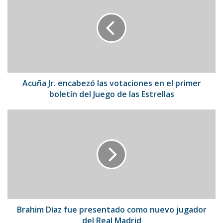
encabezó
las
votaciones
en
el
primer
boletín
del
Acuña Jr. encabezó las votaciones en el primer
Juego
boletín del Juego de las Estrellas
de
las
Brahim
Estrellas
Díaz
fue
presentado
como
nuevo
jugador
del
Real
Madrid
Brahim Díaz fue presentado como nuevo jugador
del Real Madrid