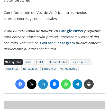
Víctor De Abreu
Con información de Voz de América, otros medios
internacionales y redes sociales
Visita nuestro canal de noticias en
Google News
y síguenos
para obtener información precisa, interesante y estar al día
con todo. También en
Twitter
e
Instagram
puedes conocer
diariamente nuestros contenidos
Etiquetas
asilo
EEUU
Estados Unidos
Ley de Ajuste
migrantes
Refugiados
residencia
venezolanos
Facebook
X
LinkedIn
Messenger
WhatsApp
Telegram
Imprimir
Acuña
Jr.