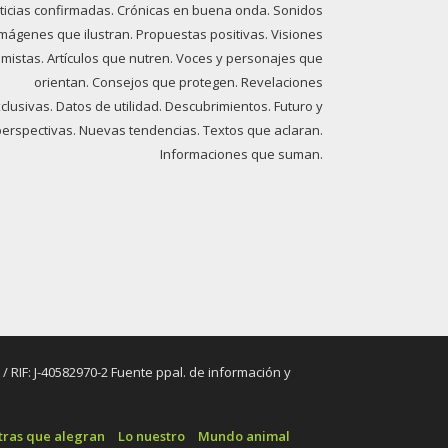
ticias confirmadas. Crónicas en buena onda. Sonidos
imágenes que ilustran. Propuestas positivas. Visiones
imistas. Artículos que nutren. Voces y personajes que
orientan. Consejos que protegen. Revelaciones
clusivas. Datos de utilidad. Descubrimientos. Futuro y
perspectivas. Nuevas tendencias. Textos que aclaran.
Informaciones que suman.
RIF: J-40582970-2 Fuente ppal. de información y
tras que alegran
Lo nuestro
Mundo animal