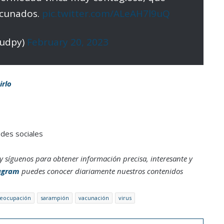
acunados.
pic.twitter.com/ALeAH7l9uQ
ludpy)
February 20, 2023
irlo
edes sociales
y síguenos para obtener información precisa, interesante y
agram
puedes conocer diariamente nuestros contenidos
eocupación
sarampión
vacunación
virus