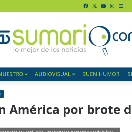
Facebook
X
YouTube
Instagr
Barr
NUESTRO
AUDIOVISUAL
BUEN HUMOR
S
s
n América por brote 
sarampión es Brasil, único lugar hasta los momentos donde la fase