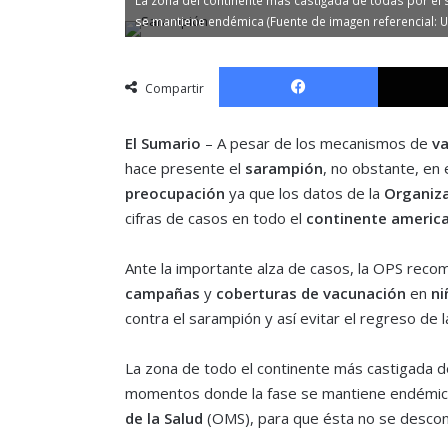
se mantiene endémica (Fuente de imagen referencial: 
Facebook
Compartir
El Sumario
– A pesar de los mecanismos de
v
hace presente el
sarampión
, no obstante, en 
preocupación
ya que los datos de la
Organiza
cifras de casos en todo el
continente americ
Ante la importante alza de casos, la OPS reco
campañas
y
coberturas de vacunación
en
ni
contra el sarampión y así evitar el regreso de 
La zona de todo el continente más castigada 
momentos donde la fase se mantiene endémica
de la Salud
(OMS), para que ésta no se descon