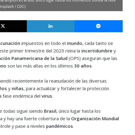
Unsplash / CDC)
X
LinkedIn
Messe
acunación
impuestos en todo el
mundo
, cada tanto se
este primer trimestre del 2023 reina la
incertidumbre
y
ción Panamericana de la Salud
(OPS) aseguran que las
ano
son las más altas en los últimos
30 años
.
mendó recientemente la reanudación de las diversas
ños
y
niñas
, para actualizar y fortalecer la protección
la fase endémica del
virus
.
de todas sigue siendo
Brasil
, único lugar hasta los
 y hay una fuerte cobertura de la
Organización Mundial
trole y pase a niveles
pandémicos
.