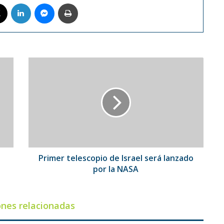
book
X
LinkedIn
Messenger
Imprimir
Primer
telescopio
de
Israel
será
lanzado
por
la
NASA
Primer telescopio de Israel será lanzado
por la NASA
ones relacionadas