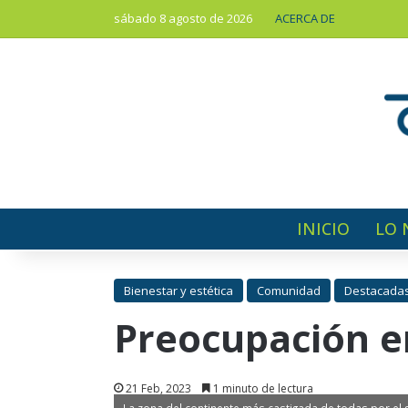
sábado 8 agosto de 2026
ACERCA DE
INICIO
LO 
Bienestar y estética
Comunidad
Destacada
Preocupación e
21 Feb, 2023
1 minuto de lectura
La zona del continente más castigada de todas por el 