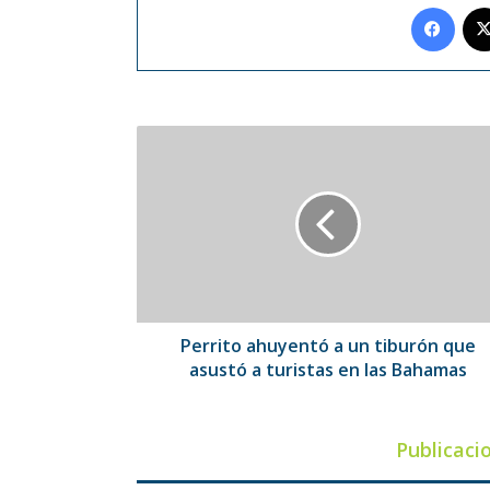
Face
Perrito
ahuyentó
a
un
tiburón
que
asustó
a
turistas
en
Perrito ahuyentó a un tiburón que
las
asustó a turistas en las Bahamas
Bahamas
Publicaci