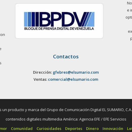
No
e 
opt
ex
con
e
Contactos
s
Dirección:
gfebres@elsumario.com
Ventas:
comercial@elsumario.com
un producto y marca del Grupo de Comunicación Digital EL SUMARIO, C.A. / 
contenidos digitales multimedia América: Agencia EFE / EFE Servicios
umor
Comunidad
Curiosidades
Deportes
Dinero
Innovación
Le