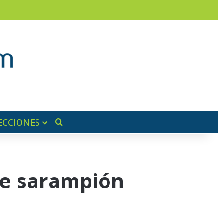
am
a lateral
ECCIONES
Buscar por
de sarampión