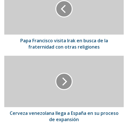
Irak
en
busca
de
la
fraternidad
con
Papa Francisco visita Irak en busca de la
otras
fraternidad con otras religiones
religiones
Cerveza
venezolana
llega
a
España
en
su
proceso
de
expansión
Cerveza venezolana llega a España en su proceso
de expansión