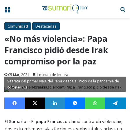
Menú
B
Comunidad
Destacadas
«No más violencia»: Papa
Francisco pidió desde Irak
compromiso por la paz
05 Mar, 2021
1 minuto de lectura
Se trata del primer viaje del Papa desde el inicio de la pandemia de
coronavirus
Facebook
X
LinkedIn
Messenger
WhatsApp
Te
El Sumario
– El
papa Francisco
clamó contra «la violencia»,
«los extremismos», «las facciones» y «las intolerancias» en