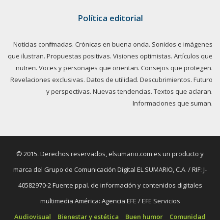
Política editorial
Noticias confirmadas. Crónicas en buena onda. Sonidos e imágenes
que ilustran. Propuestas positivas. Visiones optimistas. Artículos que
nutren. Voces y personajes que orientan. Consejos que protegen.
Revelaciones exclusivas. Datos de utilidad. Descubrimientos. Futuro
y perspectivas. Nuevas tendencias. Textos que aclaran.
Informaciones que suman.
© 2015. Derechos reservados, elsumario.com es un producto y
marca del Grupo de Comunicación Digital EL SUMARIO, C.A. / RIF: J-
40582970-2 Fuente ppal. de información y contenidos digitales
multimedia América: Agencia EFE / EFE Servicios
Audiovisual
Bienestar y estética
Buen humor
Comunidad