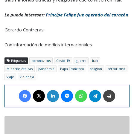
Le puede interesar:
Príncipe Felipe fue operado del corazón
Gerardo Contreras
Con información de medios internacionales
Etiquetas
coronavirus
Covid-19
guerra
Irak
Minorías étnicas
pandemia
Papa Francisco
religión
terrorismo
viaje
violencia
Facebook
X
LinkedIn
Messenger
WhatsApp
Telegram
Imprimir
Papa
Francisco
visita