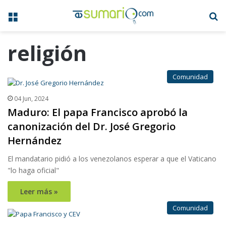
Menú
B
religión
Comunidad
04 Jun, 2024
Maduro: El papa Francisco aprobó la
canonización del Dr. José Gregorio
Hernández
El mandatario pidió a los venezolanos esperar a que el Vaticano
"lo haga oficial"
Leer más »
Comunidad