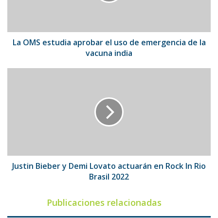
uso
de
emergencia
de
la
La OMS estudia aprobar el uso de emergencia de la
vacuna
vacuna india
india
Justin
Bieber
y
Demi
Lovato
actuarán
en
Rock
In
Rio
Justin Bieber y Demi Lovato actuarán en Rock In Rio
Brasil
Brasil 2022
2022
Publicaciones relacionadas