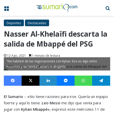
Menú
B
Deportes
Destacadas
Nasser Al-Khelaïfi descarta la
salida de Mbappé del PSG
12 Ago, 2021
1 minuto de lectura
"No hablaré de las negociaciones con Kylian. Eso es algo entre
nosotros y su familia", aclaró el dirigente
Facebook
X
LinkedIn
Messenger
WhatsApp
Te
El Sumario
–
«
No tiene razones para irse. Quería un equipo
fuerte y aquí lo tiene.
Leo Messi
me dijo que venía para
jugar con
Kylian Mbappé»
, expresó este miércoles 11 de