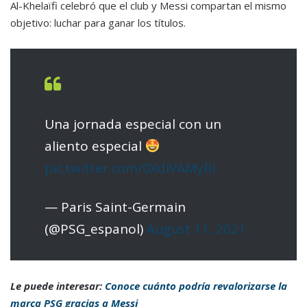
Al-Khelaïfi celebró que el club y Messi compartan el mismo
objetivo: luchar para ganar los títulos.
Una jornada especial con un
aliento especial
pic.twitter.com/0XdiVAMyBi
— Paris Saint-Germain
(@PSG_espanol)
August 11, 2021
Le puede interesar:
Conoce cuánto podría revalorizarse la
marca PSG gracias a Messi