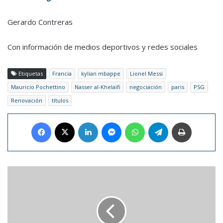
Gerardo Contreras
Con información de medios deportivos y redes sociales
Etiquetas
Francia
kylian mbappe
Lionel Messi
Mauricio Pochettino
Nasser al-Khelaïfi
negociación
paris
PSG
Renovación
títulos
Facebook
X
LinkedIn
Messenger
WhatsApp
Telegram
Imprimir
La
OMS
estudia
aprobar
el