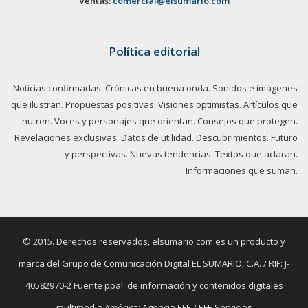
Ventas:
comercial@elsumario.com
Política editorial
Noticias confirmadas. Crónicas en buena onda. Sonidos e imágenes
que ilustran. Propuestas positivas. Visiones optimistas. Artículos que
nutren. Voces y personajes que orientan. Consejos que protegen.
Revelaciones exclusivas. Datos de utilidad. Descubrimientos. Futuro
y perspectivas. Nuevas tendencias. Textos que aclaran.
Informaciones que suman.
© 2015. Derechos reservados, elsumario.com es un producto y
marca del Grupo de Comunicación Digital EL SUMARIO, C.A. / RIF: J-
40582970-2 Fuente ppal. de información y contenidos digitales
multimedia América: Agencia EFE / EFE Servicios