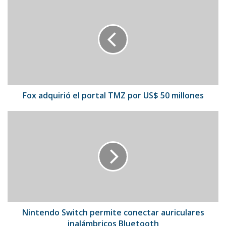
adquirió
el
portal
TMZ
por
US$
50
millones
Fox adquirió el portal TMZ por US$ 50 millones
Nintendo
Switch
permite
conectar
auriculares
inalámbricos
Bluetooth
Nintendo Switch permite conectar auriculares
inalámbricos Bluetooth