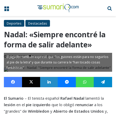
Menú
B
Deportes
Destacadas
Nadal: «Siempre encontré la
forma de salir adelante»
15 Sep, 2021
1 minuto de lectura
El jugador también expresó que “los guiones están para no seguirlos
al pie de la letra” y que durante su carrera le “han tocado cosas
fantásticas”
Facebook
X
LinkedIn
Messenger
WhatsApp
Te
El Sumario
– El tenista español
Rafael Nadal
lamentó la
lesión
en el
pie izquierdo
que lo obligó
renunciar
a los
“grandes” de
Wimbledon
y
Abierto de Estados Unidos
y,