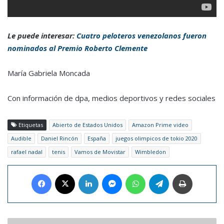
Le puede interesar:
Cuatro peloteros venezolanos fueron
nominados al Premio Roberto Clemente
María Gabriela Moncada
Con información de dpa, medios deportivos y redes sociales
Etiquetas
Abierto de Estados Unidos
Amazon Prime video
Audible
Daniel Rincón
España
juegos olimpicos de tokio 2020
rafael nadal
tenis
Vamos de Movistar
Wimbledon
Facebook
X
LinkedIn
Messenger
WhatsApp
Telegram
Imprimir
Fox