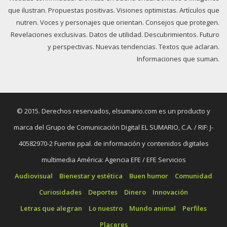
que ilustran. Propuestas positivas. Visiones optimistas. Artículos que
nutren. Voces y personajes que orientan. Consejos que protegen.
Revelaciones exclusivas. Datos de utilidad. Descubrimientos. Futuro
y perspectivas. Nuevas tendencias. Textos que aclaran.
Informaciones que suman.
© 2015. Derechos reservados, elsumario.com es un producto y
marca del Grupo de Comunicación Digital EL SUMARIO, C.A. / RIF: J-
40582970-2 Fuente ppal. de información y contenidos digitales
multimedia América: Agencia EFE / EFE Servicios
Audiovisual
Bienestar y estética
Buen humor
Comunidad
Curiosidades
Deportes
Dinero
Innovación
Letras que alegran
Lo nuestro
Mundo animal
Perfiles
Placeres