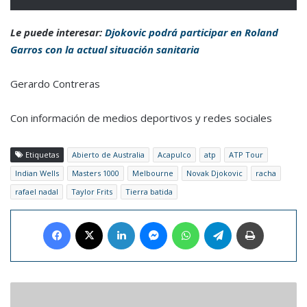
Le puede interesar:
Djokovic podrá participar en Roland
Garros con la actual situación sanitaria
Gerardo Contreras
Con información de medios deportivos y redes sociales
Etiquetas
Abierto de Australia
Acapulco
atp
ATP Tour
Indian Wells
Masters 1000
Melbourne
Novak Djokovic
racha
rafael nadal
Taylor Frits
Tierra batida
Facebook
X
LinkedIn
Messenger
WhatsApp
Telegram
Imprimir
Venezuela
inaugura