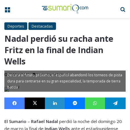
Menú
B
Deportes
Destacadas
Nadal perdió su racha ante
Fritz en la final de Indian
Wells
21 Mar, 2022
1 minuto de lectura
De cara al futuro próximo, el español abandonó los torneos de pista
dura para centrarse en su gran especialidad, la temporada de tierra
batida
Facebook
X
LinkedIn
Messenger
WhatsApp
Te
El Sumario
–
Rafael Nadal
perdió la noche del domingo 20
de marzo la final de
Indian Wells
ante el estadounidense