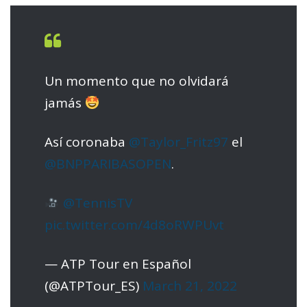
Un momento que no olvidará
jamás
Así coronaba
@Taylor_Fritz97
el
@BNPPARIBASOPEN
.
@TennisTV
pic.twitter.com/4d8oRWPUvt
— ATP Tour en Español
(@ATPTour_ES)
March 21, 2022