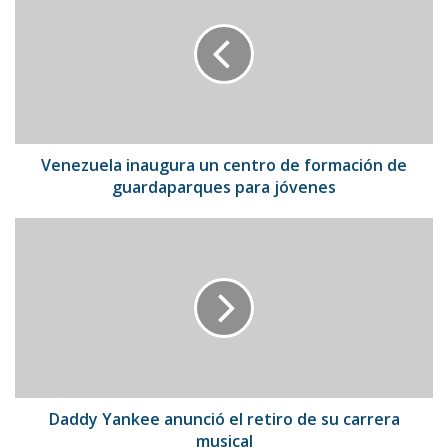
un
centro
de
formación
de
guardaparques
para
jóvenes
Venezuela inaugura un centro de formación de
guardaparques para jóvenes
Daddy
Yankee
anunció
el
retiro
de
su
carrera
musical
Daddy Yankee anunció el retiro de su carrera
musical