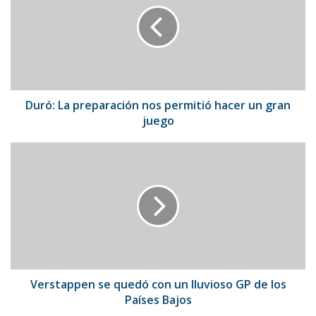
nos
permitió
hacer
un
gran
juego
Duró: La preparación nos permitió hacer un gran
juego
Verstappen
se
quedó
con
un
lluvioso
GP
de
los
Países
Verstappen se quedó con un lluvioso GP de los
Bajos
Países Bajos