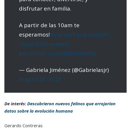
disfrutar en familia.
A partir de las 10am te
esperamos!
#CienciaParaLaVida
#Y
ulimarEsVenezuela
pic.twitter.com/kRM6rIN4Wq
— Gabriela Jiménez (@Gabrielasjr)
August 26, 2023
De interés:
Descubrieron nuevos felinos que arrojarían
datos sobre la evolución humana
Gerardo Contreras