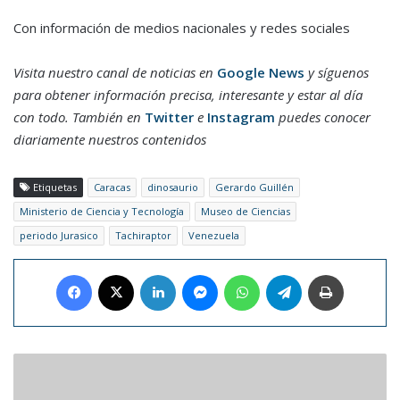
Con información de medios nacionales y redes sociales
Visita nuestro canal de noticias en
Google News
y síguenos
para obtener información precisa, interesante y estar al día
con todo. También en
Twitter
e
Instagram
puedes conocer
diariamente nuestros contenidos
Etiquetas
Caracas
dinosaurio
Gerardo Guillén
Ministerio de Ciencia y Tecnología
Museo de Ciencias
periodo Jurasico
Tachiraptor
Venezuela
Facebook
X
LinkedIn
Messenger
WhatsApp
Telegram
Imprimir
Duró:
La
preparación