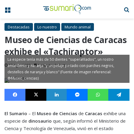
Menú
B
Destacadas
Lo nuestro
Mundo animal
Museo de Ciencias de Caracas
exhibe el «Tachiraptor»
La especie tenía más de 50 dientes "superafilados", un rostro
27 Ago, 2023
1 minuto de lectura
amarillento y naranja "y un pelaje pintado con parches negros,
destellos de naranja y blanco" (Fuente de imagen referencial:
@Museo_ciencias)
Facebook
X
LinkedIn
Messenger
WhatsApp
Te
El Sumario
– El
Museo de Ciencias
de
Caracas
exhibe una
especie de
dinosaurio
que, según informó el Ministerio de
Ciencia y Tecnología de Venezuela, vivió en el estado