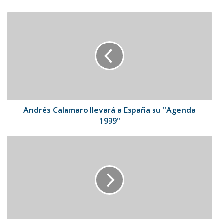
Andrés
Calamaro
llevará
a
España
su
"Agenda
1999"
Andrés Calamaro llevará a España su "Agenda
1999"
Bancamiga
ajustó
a
nuevos
límites
su
Tarjeta
de