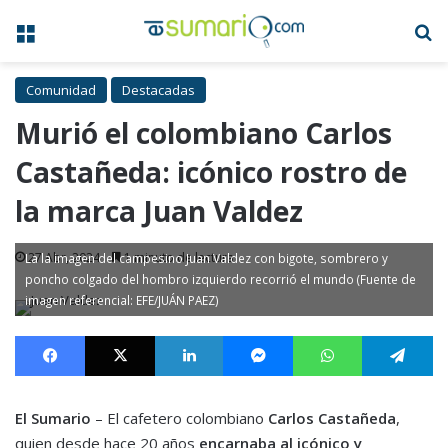
Menú
B
Comunidad
Destacadas
Murió el colombiano Carlos
Castañeda: icónico rostro de
la marca Juan Valdez
27 Abr, 2024
1 minuto de lectura
La la imagen del campesino Juan Valdez con bigote, sombrero y
poncho colgado del hombro izquierdo recorrió el mundo (Fuente de
imagen referencial: EFE/JUÁN PAEZ)
Facebook
X
LinkedIn
Messenger
WhatsApp
Te
El Sumario
– El cafetero colombiano
Carlos Castañeda
,
quien desde hace 20 años
encarnaba al icónico y