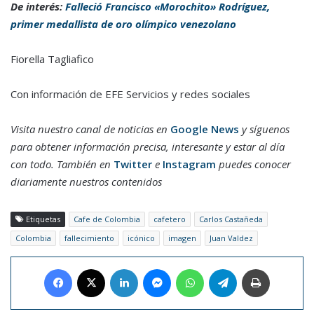
De interés:
Falleció Francisco «Morochito» Rodríguez,
primer medallista de oro olímpico venezolano
Fiorella Tagliafico
Con información de EFE Servicios y redes sociales
Visita nuestro canal de noticias en
Google News
y síguenos
para obtener información precisa, interesante y estar al día
con todo. También en
Twitter
e
Instagram
puedes conocer
diariamente nuestros contenidos
Etiquetas
Cafe de Colombia
cafetero
Carlos Castañeda
Colombia
fallecimiento
icónico
imagen
Juan Valdez
Facebook
X
LinkedIn
Messenger
WhatsApp
Telegram
Imprimir