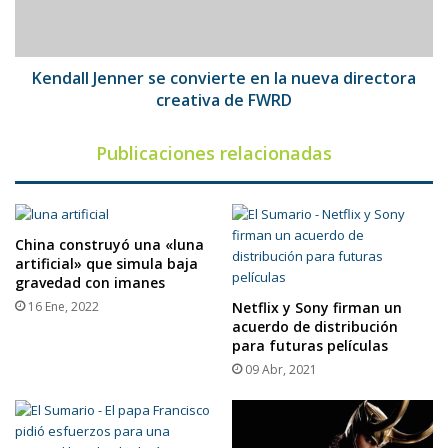
nueva
directora
creativa
de
Kendall Jenner se convierte en la nueva directora
FWRD
creativa de FWRD
Publicaciones relacionadas
China construyó una «luna
artificial» que simula baja
gravedad con imanes
16 Ene, 2022
Netflix y Sony firman un
acuerdo de distribución
para futuras películas
09 Abr, 2021