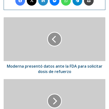
Moderna
presentó
datos
ante
la
FDA
para
solicitar
dosis
de
Moderna presentó datos ante la FDA para solicitar
refuerzo
dosis de refuerzo
Kendall
Jenner
se
convierte
en
la