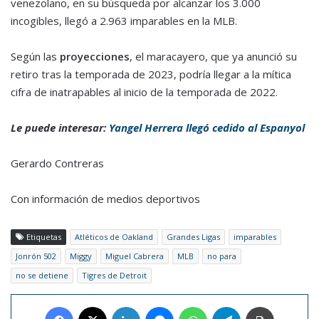
venezolano, en su búsqueda por alcanzar los 3.000
incogibles, llegó a 2.963 imparables en la MLB.
Según las
proyecciones
, el maracayero, que ya anunció su
retiro tras la temporada de 2023, podría llegar a la mítica
cifra de inatrapables al inicio de la temporada de 2022.
Le puede interesar:
Yangel Herrera llegó cedido al Espanyol
Gerardo Contreras
Con información de medios deportivos
Etiquetas
Atléticos de Oakland
Grandes Ligas
imparables
Jonrón 502
Miggy
Miguel Cabrera
MLB
no para
no se detiene
Tigres de Detroit
Facebook
X
LinkedIn
Messenger
WhatsApp
Telegram
Imprimir