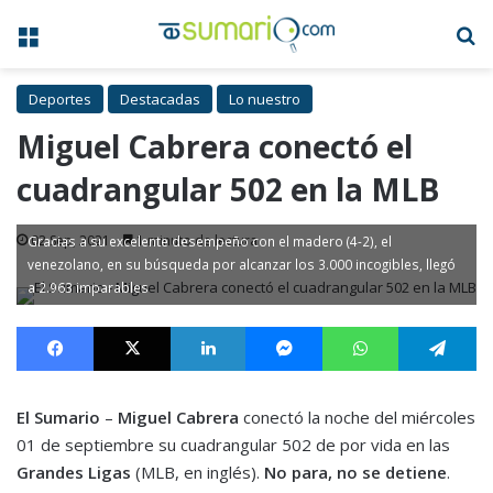
Menú
B
Deportes
Destacadas
Lo nuestro
Miguel Cabrera conectó el
cuadrangular 502 en la MLB
02 Sep, 2021
1 minuto de lectura
Gracias a su excelente desempeño con el madero (4-2), el
venezolano, en su búsqueda por alcanzar los 3.000 incogibles, llegó
a 2.963 imparables
Facebook
X
LinkedIn
Messenger
WhatsApp
Te
El Sumario
–
Miguel Cabrera
conectó la noche del miércoles
01 de septiembre su cuadrangular 502 de por vida en las
Grandes Ligas
(MLB, en inglés).
No para, no se detiene
.