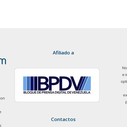
Afiliado a
No
e 
opt
ex
con
e
Contactos
s