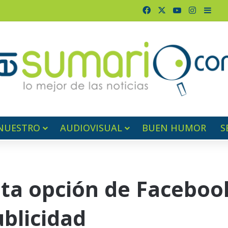
Facebook
X
YouTube
Instagr
Barr
NUESTRO
AUDIOVISUAL
BUEN HUMOR
S
a opción de Faceboo
ublicidad