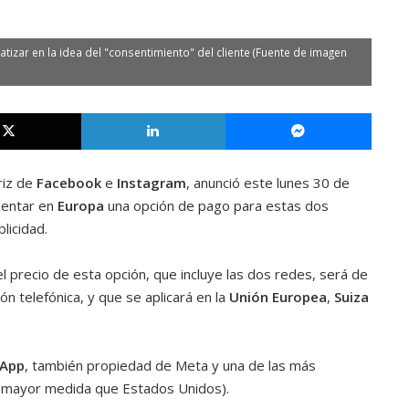
izar en la idea del "consentimiento" del cliente (Fuente de imagen
X
LinkedIn
Messe
iz de
Facebook
e
Instagram
, anunció este lunes 30 de
mentar en
Europa
una opción de pago para estas dos
licidad.
l precio de esta opción, que incluye las dos redes, será de
ón telefónica, y que se aplicará en la
Unión Europea
,
Suiza
App
, también propiedad de Meta y una de las más
a mayor medida que Estados Unidos).