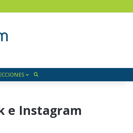
am
a lateral
ECCIONES
Buscar por
k e Instagram