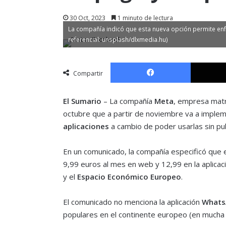
30 Oct, 2023
1 minuto de lectura
La compañía indicó que esta nueva opción permite enfat
referencial: unsplash/dlxmedia.hu)
Facebook
Compartir
El Sumario
– La compañía
Meta
, empresa matr
octubre que a partir de noviembre va a imple
aplicaciones
a cambio de poder usarlas sin pub
En un comunicado, la compañía especificó que e
9,99 euros al mes en web y 12,99 en la aplicaci
y el
Espacio Económico Europeo
.
El comunicado no menciona la aplicación
Whats
populares en el continente europeo (en much