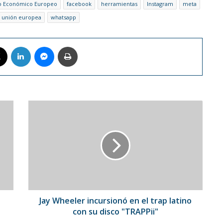
o Económico Europeo
facebook
herramientas
Instagram
meta
unión europea
whatsapp
book
X
LinkedIn
Messenger
Imprimir
Jay
Wheeler
incursionó
en
el
trap
latino
con
su
disco
Jay Wheeler incursionó en el trap latino
"TRAPPii"
con su disco "TRAPPii"