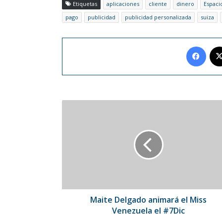
Etiquetas
aplicaciones
cliente
dinero
Espaci
pago
publicidad
publicidad personalizada
suiza
Face
Maite
Delgado
animará
el
Miss
Venezuela
el
#7Dic
Maite Delgado animará el Miss
Venezuela el #7Dic