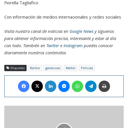
Fiorella Tagliafico
Con información de medios internacionales y redes sociales
Visita nuestro canal de noticias en
Google News
y síguenos
para obtener información precisa, interesante y estar al día
con todo. También en
Twitter
e
Instagram
puedes conocer
diariamente nuestros contenidos
Etiquetas
Barbie
ganancias
Mattel
Película
Facebook
X
LinkedIn
Messenger
WhatsApp
Telegram
Imprimir
La
venezolana
Andrea
Rubio