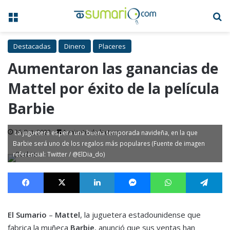
Menú
B
Destacadas
Dinero
Placeres
Aumentaron las ganancias de
Mattel por éxito de la película
Barbie
26 Oct, 2023
1 minuto de lectura
La juguetera espera una buena temporada navideña, en la que
Barbie será uno de los regalos más populares (Fuente de imagen
referencial: Twitter / @ElDia_do)
Facebook
X
LinkedIn
Messenger
WhatsApp
Te
El Sumario
–
Mattel
, la juguetera estadounidense que
fabrica la muñeca
Barbie
, anunció que sus ventas han