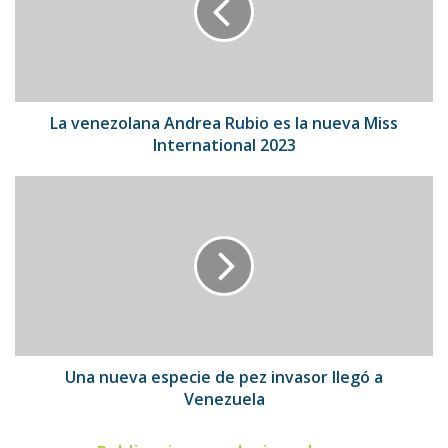
es
la
nueva
Miss
International
2023
La venezolana Andrea Rubio es la nueva Miss
International 2023
Una
nueva
especie
de
pez
invasor
llegó
a
Venezuela
Una nueva especie de pez invasor llegó a
Venezuela