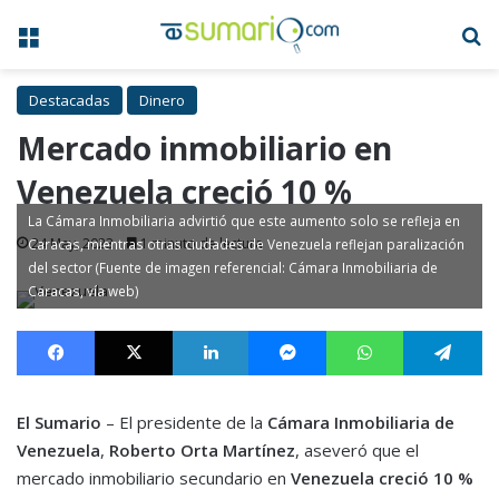
Menú
B
Destacadas
Dinero
Mercado inmobiliario en
Venezuela creció 10 %
La Cámara Inmobiliaria advirtió que este aumento solo se refleja en
24 May, 2023
1 minuto de lectura
Caracas, mientras otras ciudades de Venezuela reflejan paralización
del sector (Fuente de imagen referencial: Cámara Inmobiliaria de
Caracas, vía web)
Facebook
X
LinkedIn
Messenger
WhatsApp
Te
El Sumario
– El presidente de la
Cámara Inmobiliaria de
Venezuela
,
Roberto Orta Martínez
, aseveró que el
mercado inmobiliario secundario en
Venezuela creció 10 %