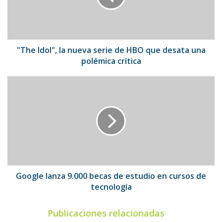
de
HBO
que
desata
una
"The Idol", la nueva serie de HBO que desata una
polémica
polémica crítica
crítica
Google
lanza
9.000
becas
de
estudio
en
cursos
de
tecnología
Google lanza 9.000 becas de estudio en cursos de
tecnología
Publicaciones relacionadas