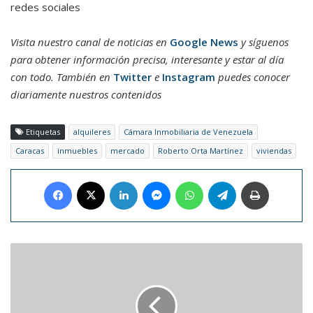
redes sociales
Visita nuestro canal de noticias en
Google News
y síguenos
para obtener información precisa, interesante y estar al día
con todo. También en
Twitter
e
Instagram
puedes conocer
diariamente nuestros contenidos
Etiquetas
alquileres
Cámara Inmobiliaria de Venezuela
Caracas
inmuebles
mercado
Roberto Orta Martínez
viviendas
Facebook
X
LinkedIn
Messenger
WhatsApp
Telegram
Imprimir
"The
Idol",
la
nueva
serie