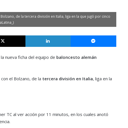
olzano, de la tercera división en Italia, liga en la que jugó por cinco
aLatina_)
X
LinkedIn
Messe
la nueva ficha del equipo de
baloncesto alemán
 con el Bolzano, de la
tercera división en Italia
, liga en la
er TC al ver acción por 11 minutos, en los cuales anotó
encia.