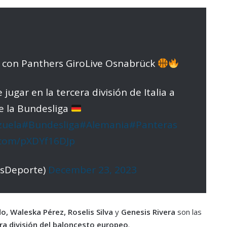
 con Panthers GiroLive Osnabrück
jugar en la tercera división de Italia a
e la Bundesliga
zuela
#Bundesliga
#Alemania
#Panteras
r.com/pXDYf16DJp
EsDeporte)
December 23, 2023
do, Waleska Pérez, Roselis Silva
y
Genesis Rivera
son las
ra división del baloncesto europeo
.