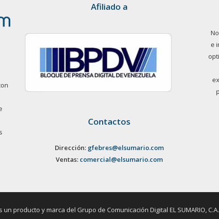
Afiliado a
No
e 
opt
ex
con
e
Contactos
s
Dirección:
gfebres@elsumario.com
Ventas:
comercial@elsumario.com
un producto y marca del Grupo de Comunicación Digital EL SUMARIO, C.A. / 