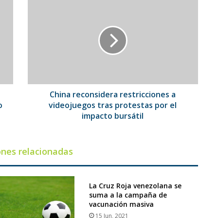
China
reconsidera
restricciones
a
videojuegos
tras
protestas
por
el
impacto
s
China reconsidera restricciones a
bursátil
o
videojuegos tras protestas por el
impacto bursátil
ones relacionadas
La Cruz Roja venezolana se
suma a la campaña de
vacunación masiva
15 Jun, 2021