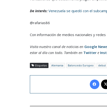
De interés:
Venezuela se quedó con el subcam
@rafarias86
Con información de medios nacionales y redes 
Visita nuestro canal de noticias en
Google New
estar al día con todo. También en
Twitter
e
Ins
Etiquetas
Alemania
Baloncesto Europeo
debut
Face