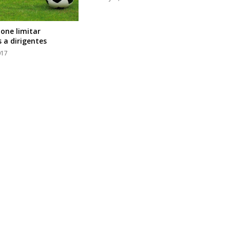
one limitar
a dirigentes
017