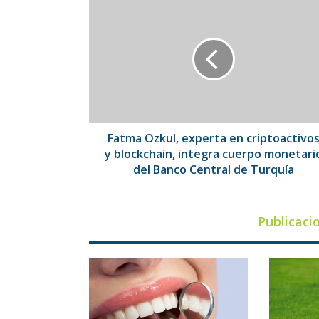
Fatma
Ozkul,
experta
en
criptoactivos
y
blockchain,
integra
cuerpo
monetario
Fatma Ozkul, experta en criptoactivo
del
y blockchain, integra cuerpo monetari
Banco
del Banco Central de Turquía
Central
de
Turquía
Publicaci