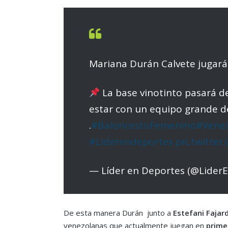
Mariana Durán Calvete jugará
La base vinotinto pasará de 
estar con un equipo grande d
.
#BaloncestoFemenino
#Vene
#Liderendeportes
pic.twitte
— Líder en Deportes (@Lider
De esta manera Durán junto a
Estefani Fajar
venezolanas que actualmente juegan en
prime