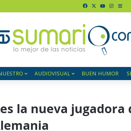
Facebook
X
YouTube
Instagr
Barr
NUESTRO
AUDIOVISUAL
BUEN HUMOR
S
es la nueva jugadora 
Alemania