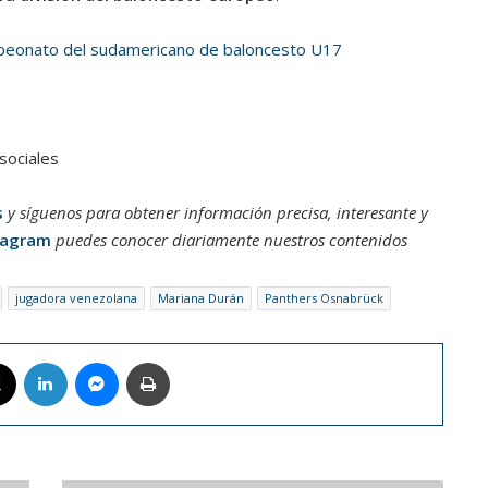
peonato del sudamericano de baloncesto U17
sociales
s
y síguenos para obtener información precisa, interesante y
tagram
puedes conocer diariamente nuestros contenidos
jugadora venezolana
Mariana Durán
Panthers Osnabrück
book
X
LinkedIn
Messenger
Imprimir