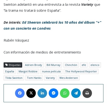
Swinton adelantó en una entrevista a la revista
Variety
que
“la trama no tratará sobre España”.
De interés:
Ed Sheeran celebrará los 10 años del álbum “+”
con un concierto en Londres
Rubén Vásquez
Con información de medios de entretenimiento
Etiquetas
Adrien Brody
Bill Murray
Chinchón
efe
elenco
España
Margot Robbie
nueva película
The Hollywood Reporter
Tilda Swinton
Tom Hanks
Variety
Wes Anderson
Facebook
X
LinkedIn
Messenger
WhatsApp
Telegram
Imprimir