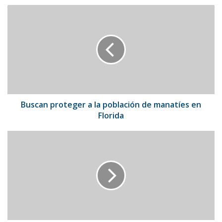
Buscan
proteger
a
la
población
de
manatíes
en
Florida
Buscan proteger a la población de manatíes en
Florida
Rafael
Nadal
tampoco
disputará
el
Masters
1.000
de
Cincinnati