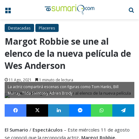
Menú
B
Destacadas
Placeres
Margot Robbie se une al
elenco de la nueva película de
Wes Anderson
11 Ago, 2021
1 minuto de lectura
La actriz compartirá escenas con figuras como Tom Hanks, Bill
Murray, Tilda Swinton y Adrien Brody
Facebook
X
LinkedIn
Messenger
WhatsApp
Te
El Sumario
/
Espectáculos
– Este miércoles 11 de agosto
se conoció que la reconocida actriz,
Margot Robbie
,