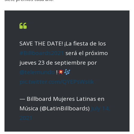
SAVE THE DATE! ¡La fiesta de los
#Billboards2021
será el próximo
jueves 23 de septiembre por
@telemundo
!
pic.twitter.com/QYEPsWsiik
— Billboard Mujeres Latinas en
Música (@LatinBillboards)
July 14,
2021