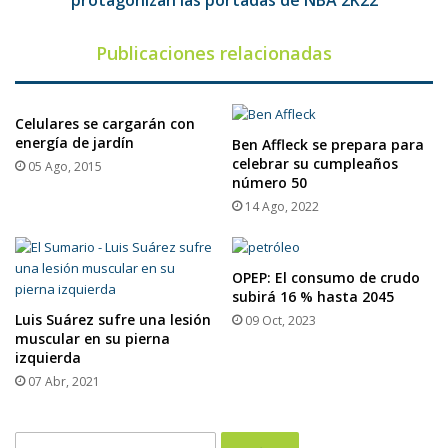
protagonizan las portadas de NBA 2K22
2K22
Publicaciones relacionadas
Celulares se cargarán con
energía de jardín
Ben Affleck se prepara para
celebrar su cumpleaños
05 Ago, 2015
número 50
14 Ago, 2022
OPEP: El consumo de crudo
subirá 16 % hasta 2045
Luis Suárez sufre una lesión
09 Oct, 2023
muscular en su pierna
izquierda
07 Abr, 2021
Buscar