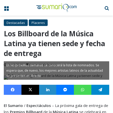
Menú
B
Destacadas
Placeres
Los Billboard de la Música
Latina ya tienen sede y fecha
de entrega
14 Jul, 2021
1 minuto de lectura
En las próximas semanas se conocerá la lista de nominados. Se
espera que, de nuevo, los mejores artistas latinos de la actualidad
se presenten en directo
Facebook
X
LinkedIn
Messenger
WhatsApp
Te
El Sumario
/
Espectáculos
– La próxima gala de entrega de
los
Premios Billboard
de la
Música Latina
se celebrará en