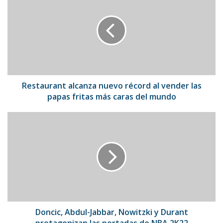
alcanza
nuevo
récord
al
vender
las
papas
fritas
más
Restaurant alcanza nuevo récord al vender las
caras
papas fritas más caras del mundo
del
mundo
Doncic,
Abdul-
Jabbar,
Nowitzki
y
Durant
protagonizan
las
portadas
de
Doncic, Abdul-Jabbar, Nowitzki y Durant
NBA