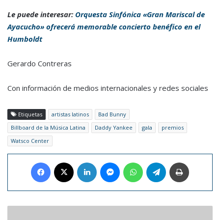
Le puede interesar:
Orquesta Sinfónica «Gran Mariscal de
Ayacucho» ofrecerá memorable concierto benéfico en el
Humboldt
Gerardo Contreras
Con información de medios internacionales y redes sociales
Etiquetas
artistas latinos
Bad Bunny
Billboard de la Música Latina
Daddy Yankee
gala
premios
Watsco Center
Facebook
X
LinkedIn
Messenger
WhatsApp
Telegram
Imprimir
Restaurant