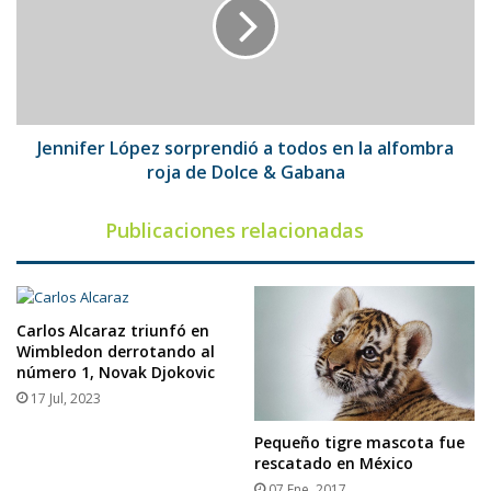
a
todos
en
la
alfombra
roja
de
Jennifer López sorprendió a todos en la alfombra
Dolce
roja de Dolce & Gabana
&
Gabana
Publicaciones relacionadas
Carlos Alcaraz triunfó en
Wimbledon derrotando al
número 1, Novak Djokovic
17 Jul, 2023
Pequeño tigre mascota fue
rescatado en México
07 Ene, 2017