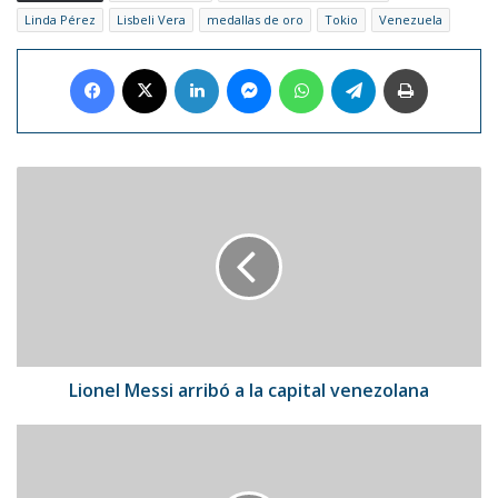
Linda Pérez
Lisbeli Vera
medallas de oro
Tokio
Venezuela
Facebook
X
LinkedIn
Messenger
WhatsApp
Telegram
Imprimir
Lionel
Messi
arribó
a
la
capital
venezolana
Lionel Messi arribó a la capital venezolana
Jennifer
López
sorprendió