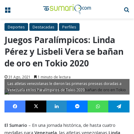
Menú
B
Deportes
Destacadas
Perfiles
Juegos Paralímpicos: Linda
Pérez y Lisbeli Vera se bañan
de oro en Tokio 2020
31 Ago, 2021
1 minuto de lectura
Las atletas venezolanas le dieron las primeras preseas doradas a
Venezuela en los Paralímpicos de Tokio 2020
Facebook
X
LinkedIn
Messenger
WhatsApp
Te
El Sumario
– En una jornada histórica, de hasta cuatro
medallas para
Venezuela
, las atletas venezolanas
Linda