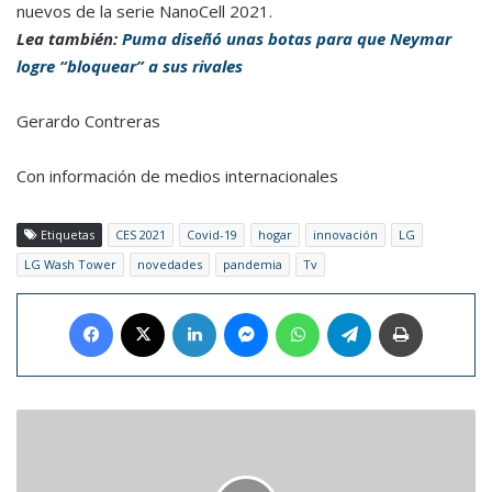
nuevos de la serie NanoCell 2021.
Lea también:
Puma diseñó unas botas para que Neymar
logre “bloquear” a sus rivales
Gerardo Contreras
Con información de medios internacionales
Etiquetas
CES 2021
Covid-19
hogar
innovación
LG
LG Wash Tower
novedades
pandemia
Tv
Facebook
X
LinkedIn
Messenger
WhatsApp
Telegram
Imprimir
Expertos
de
la
OMS