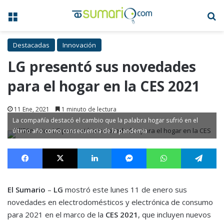
Menú
B
Destacadas
Innovación
LG presentó sus novedades
para el hogar en la CES 2021
11 Ene, 2021
1 minuto de lectura
La compañía destacó el cambio que la palabra hogar sufrió en el
último año como consecuencia de la pandemia
Facebook
X
LinkedIn
Messenger
WhatsApp
Te
El Sumario
–
LG
mostró este lunes 11 de enero sus
novedades en electrodomésticos y electrónica de consumo
para 2021 en el marco de la
CES 2021
, que incluyen nuevos