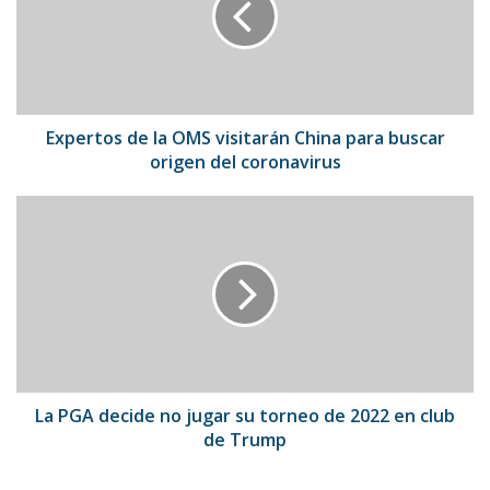
visitarán
China
para
buscar
origen
del
Expertos de la OMS visitarán China para buscar
coronavirus
origen del coronavirus
La
PGA
decide
no
jugar
su
torneo
de
2022
en
La PGA decide no jugar su torneo de 2022 en club
club
de Trump
de
Trump