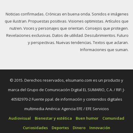
Noticias confirmadas. Crónicas en buena onda. Sonidos e imágenes
que ilustran. Propuestas positivas. Visiones optimistas. Artículos que
nutren. Voces y personajes que orientan. Consejos que protegen.
Revelaciones exclusivas. Datos de utilidad. Descubrimientos. Futuro
y perspectivas. Nuevas tendencias. Textos que aclaran.
Informaciones que suman.
© 2015. Derechos reservados, elsumario.com es un producto y
marca del Grupo de Comunicación Digital EL SUMARIO, C.A. / RIF: J-
40582970-2 Fuente ppal. de información y contenidos digitales
multimedia América: Agencia EFE / EFE Servicios
Audiovisual
Bienestar y estética
Buen humor
Comunidad
Curiosidades
Deportes
Dinero
Innovación