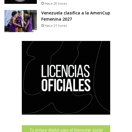
Hace 20 horas
Venezuela clasifica a la AmeriCup
Femenina 2027
Hace 21 horas