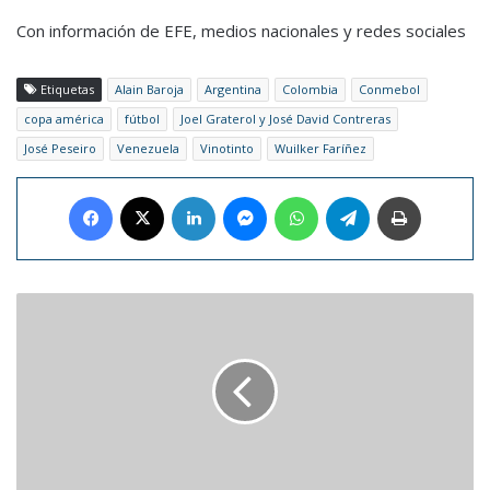
Con información de EFE, medios nacionales y redes sociales
Etiquetas
Alain Baroja
Argentina
Colombia
Conmebol
copa américa
fútbol
Joel Graterol y José David Contreras
José Peseiro
Venezuela
Vinotinto
Wuilker Faríñez
Facebook
X
LinkedIn
Messenger
WhatsApp
Telegram
Imprimir
Inician
los
preparativos
para
ceremonia
de
relevo
de
la