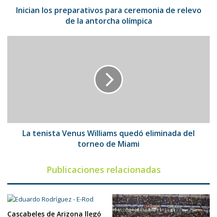
antorcha
Inician los preparativos para ceremonia de relevo
olímpica
de la antorcha olímpica
La
tenista
Venus
Williams
quedó
eliminada
del
torneo
de
Miami
La tenista Venus Williams quedó eliminada del
torneo de Miami
Publicaciones relacionadas
Cascabeles de Arizona llegó