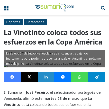
Menú
B
Deportes
Destacadas
La Vinotinto coloca todos sus
esfuerzos en la Copa América
24 Mar, 2021
1 minuto de lectura
La selección de fútbol venezolana se encuentra trabajando
fuertemente para poder representar al país en Argentina el próximo
mes de junio
Facebook
X
LinkedIn
Messenger
WhatsApp
Te
El Sumario
–
José Peseiro
, el seleccionador portugués de
Venezuela, afirmó este
martes 23 de marzo
que
La
Vinotinto
está colocando todos sus esfuerzos en la