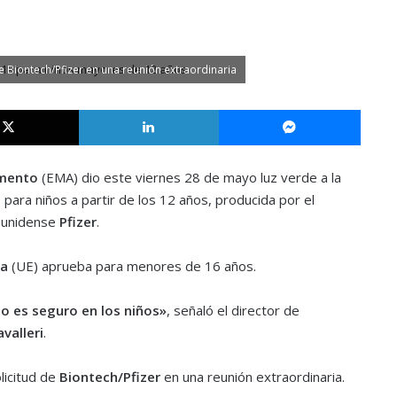
e Biontech/Pfizer en una reunión extraordinaria
X
LinkedIn
Messe
amento
(EMA) dio este viernes 28 de mayo luz verde a la
s
para niños a partir de los 12 años, producida por el
ounidense
Pfizer
.
ea
(UE) aprueba para menores de 16 años.
 es seguro en los niños»
, señaló el director de
valleri
.
licitud de
Biontech/Pfizer
en una reunión extraordinaria.