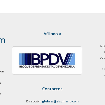
Afiliado a
Not
opt
ex
con
e
Contactos
s
Dirección:
gfebres@elsumario.com