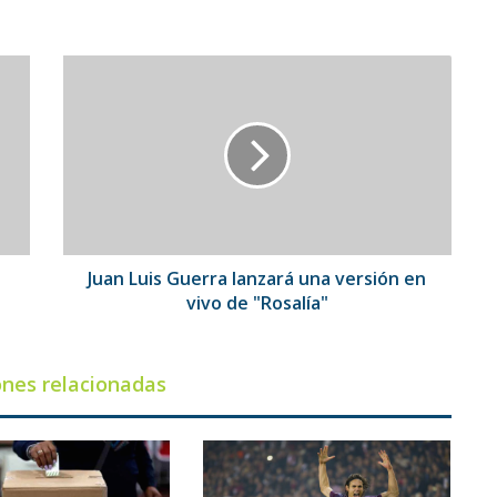
Juan
Luis
Guerra
lanzará
una
versión
en
vivo
de
"Rosalía"
Juan Luis Guerra lanzará una versión en
vivo de "Rosalía"
ones relacionadas