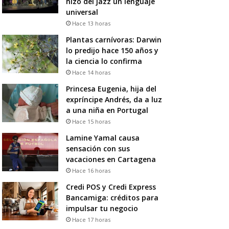
hizo del jazz un lenguaje
universal
Hace 13 horas
Plantas carnívoras: Darwin
lo predijo hace 150 años y
la ciencia lo confirma
Hace 14 horas
Princesa Eugenia, hija del
expríncipe Andrés, da a luz
a una niña en Portugal
Hace 15 horas
Lamine Yamal causa
sensación con sus
vacaciones en Cartagena
Hace 16 horas
Credi POS y Credi Express
Bancamiga: créditos para
impulsar tu negocio
Hace 17 horas