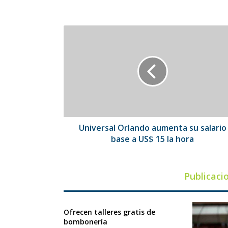
Universal
Orlando
aumenta
su
salario
base
a
US$
15
la
Universal Orlando aumenta su salario
hora
base a US$ 15 la hora
Publicaci
Ofrecen talleres gratis de
bombonería