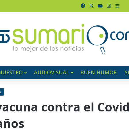
Facebook
X
YouTube
Instagr
Barr
NUESTRO
AUDIOVISUAL
BUEN HUMOR
S
s
acuna contra el Covid
años