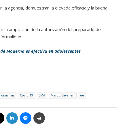
la agencia, demuestran la elevada eficacia y la buena
r la ampliación de la autorización del preparado de
formalidad.
 de Moderna es efectiva en adolescentes
ronavirus
Covid-19
EMA
Marco Cavalleri
ue
book
X
LinkedIn
Messenger
Imprimir