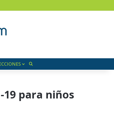
am
a lateral
ECCIONES
Buscar por
-19 para niños