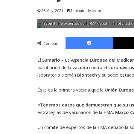
28 May, 2021
1 minuto de lectura
Un comité de expertos de la EMA debatió la solicitud d
Facebook
Compartir
El Sumario
– La
Agencia Europea del Medic
aprobación de la
vacuna
contra el
coronaviru
laboratorio alemán
Biontech
y su socio estad
Ésta es la primera vacuna que la
Unión Europ
«Tenemos datos que demuestran que su uso
estrategias de vacunación de la EMA,
Marco Ca
Un comité de expertos de la EMA debatió la so