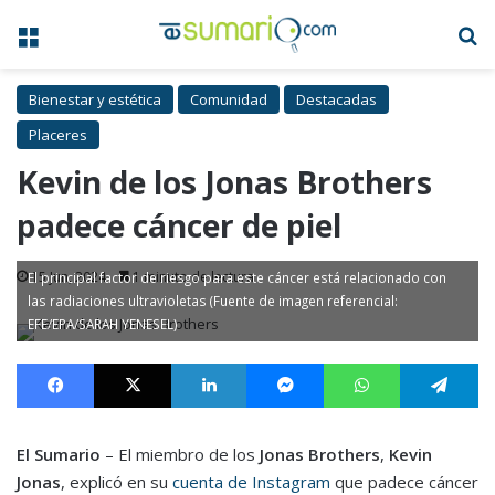
Menú
B
Bienestar y estética
Comunidad
Destacadas
Placeres
Kevin de los Jonas Brothers
padece cáncer de piel
15 Jun, 2024
1 minuto de lectura
El principal factor de riesgo para este cáncer está relacionado con
las radiaciones ultravioletas (Fuente de imagen referencial:
EFE/EPA/SARAH YENESEL)
Facebook
X
LinkedIn
Messenger
WhatsApp
Te
El Sumario
– El miembro de los
Jonas Brothers
,
Kevin
Jonas
, explicó en su
cuenta de Instagram
que padece cáncer