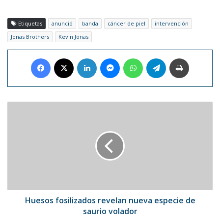
Etiquetas
anunció
banda
cáncer de piel
intervención
Jonas Brothers
Kevin Jonas
Facebook
X
LinkedIn
Messenger
WhatsApp
Telegram
Imprimir
Huesos
fosilizados
revelan
nueva
especie
de
saurio
volador
Huesos fosilizados revelan nueva especie de
saurio volador