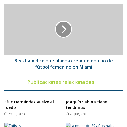
Beckham
dice
que
planea
crear
un
equipo
de
fútbol
femenino
Beckham dice que planea crear un equipo de
en
fútbol femenino en Miami
Miami
Publicaciones relacionadas
Félix Hernández vuelve al
Joaquín Sabina tiene
ruedo
tendinitis
20 Jul, 2016
26 Jun, 2015