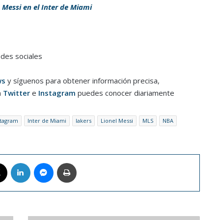
Messi en el Inter de Miami
edes sociales
ws
y síguenos para obtener información precisa,
n
Twitter
e
Instagram
puedes conocer diariamente
stagram
Inter de Miami
lakers
Lionel Messi
MLS
NBA
book
X
LinkedIn
Messenger
Imprimir