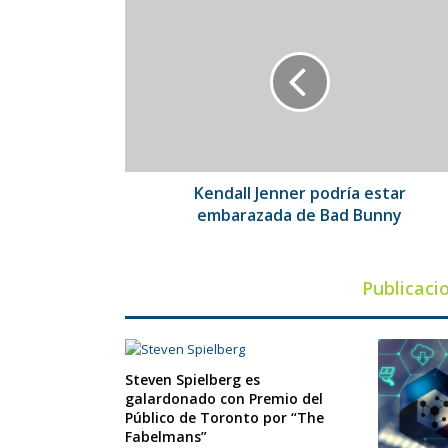
Kendall
Jenner
podría
estar
embarazada
de
Bad
Bunny
Kendall Jenner podría estar
embarazada de Bad Bunny
Publicaci
Steven Spielberg es
galardonado con Premio del
Público de Toronto por “The
Fabelmans”