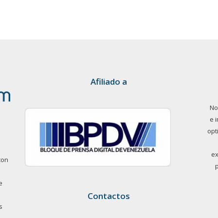
Afiliado a
No
e 
opt
ex
con
e
Contactos
s