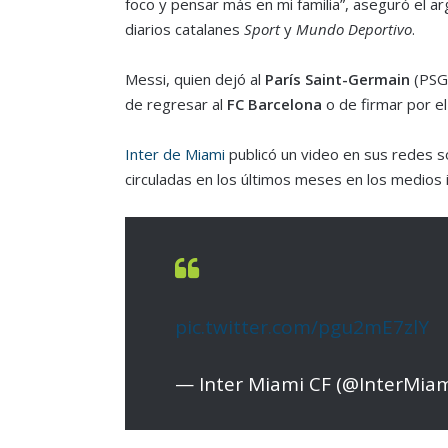
foco y pensar más en mi familia”, aseguró el ar
diarios catalanes
Sport
y
Mundo Deportivo
.
Messi, quien dejó al
París Saint-Germain
(PSG)
de regresar al
FC Barcelona
o de firmar por el
Inter de Miami
publicó un video en sus redes so
circuladas en los últimos meses en los medios 
pic.twitter.com/pgu2mE7zlY
— Inter Miami CF (@InterMia