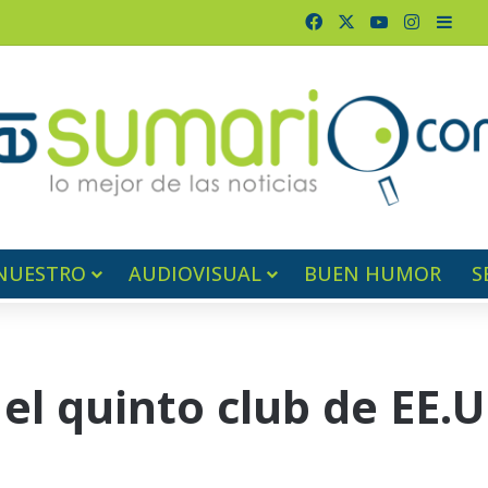
Facebook
X
YouTube
Instagr
Barr
NUESTRO
AUDIOVISUAL
BUEN HUMOR
S
 el quinto club de EE.