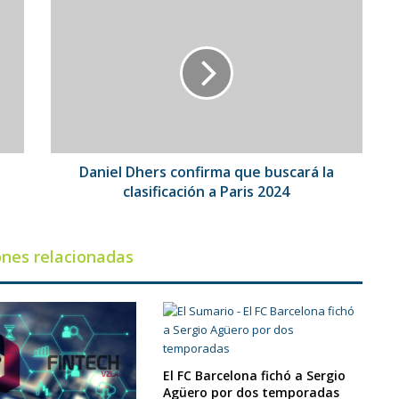
Daniel
Dhers
confirma
que
buscará
la
clasificación
a
Paris
2024
Daniel Dhers confirma que buscará la
clasificación a Paris 2024
ones relacionadas
El FC Barcelona fichó a Sergio
Agüero por dos temporadas