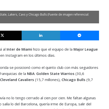
ate, Lakers, Cavs y Chicago Bulls (Fuente de imagen referencial:
X
LinkedIn
Messe
i
al
Inter de Miami
hizo que el equipo de la
Major League
n Instagram en los últimos días.
Florida se posicionó como el quinto club con más seguidores
ranquicias de la
NBA
:
Golden State Warrios
(30,6
Cleveland Cavaliers
(15,7 millones),
Chicago Bulls
(9,7
vía no lo tengo cerrado al cien por cien. Me faltan algunas
 salía lo del Barcelona, quería irme de Europa, salir del