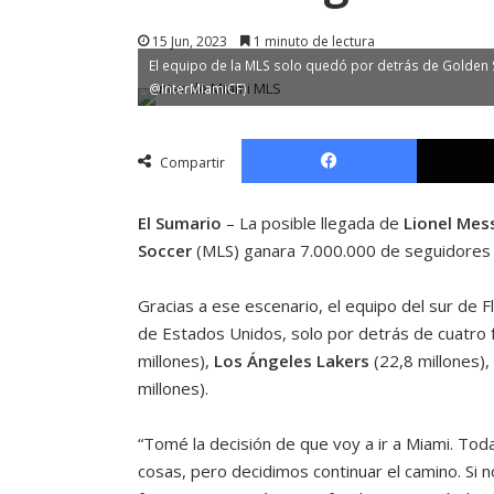
15 Jun, 2023
1 minuto de lectura
El equipo de la MLS solo quedó por detrás de Golden St
@InterMiamiCF)
Facebook
Compartir
El Sumario
–
La posible llegada de
Lionel Mess
Soccer
(MLS) ganara 7.000.000 de seguidores e
Gracias a ese escenario, el equipo del sur de 
de Estados Unidos, solo por detrás de cuatro f
millones),
Los Ángeles Lakers
(22,8 millones),
millones).
“Tomé la decisión de que voy a ir a Miami. Toda
cosas, pero decidimos continuar el camino. Si no