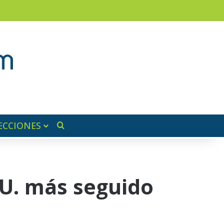
am
a lateral
ECCIONES
Buscar por
UU. más seguido