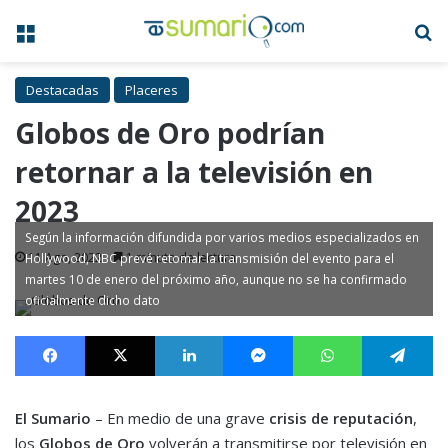
Menú
B
Destacadas
Placeres
Globos de Oro podrían
retornar a la televisión en
2023
Según la información difundida por varios medios especializados en
11 Ago, 2022
1 minuto de lectura
Hollywood, NBC prevé retomar la transmisión del evento para el
martes 10 de enero del próximo año, aunque no se ha confirmado
oficialmente dicho dato
Facebook
X
LinkedIn
Messenger
WhatsApp
Te
El Sumario
– En medio de una grave
crisis de reputación
,
los
Globos de Oro
volverán a transmitirse por televisión en