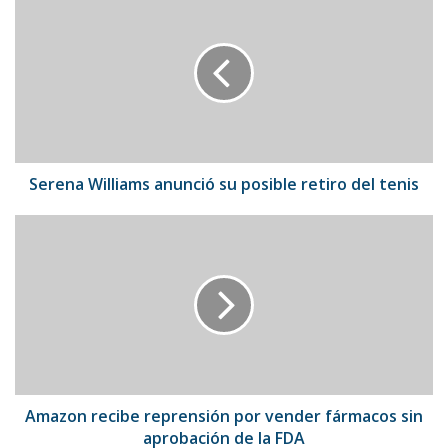
Williams
anunció
su
posible
retiro
del
tenis
Serena Williams anunció su posible retiro del tenis
Amazon
recibe
reprensión
por
vender
fármacos
sin
aprobación
de
la
Amazon recibe reprensión por vender fármacos sin
FDA
aprobación de la FDA