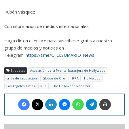
Rubén Vásquez
Con información de medios internacionales
Haga clic en el enlace para suscribirse gratis a nuestro
grupo de medios y noticias en
Telegram:
https://t.me/G_ELSUMARIO_News
Etiquetas
Asociación de la Prensa Extranjera de Hollywood
crisis de reputación
Globos de Oro
HFPA
Hollywood
Los Angeles Times
NBC
The Hollywood Reporter
Facebook
X
LinkedIn
Messenger
WhatsApp
Telegram
Imprimir
Serena