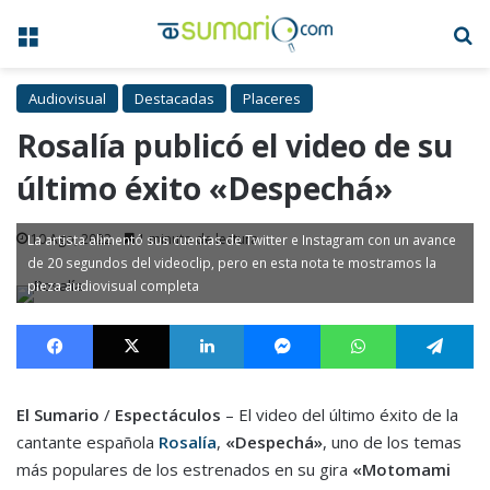
Menú
B
Audiovisual
Destacadas
Placeres
Rosalía publicó el video de su
último éxito «Despechá»
10 Ago, 2022
1 minuto de lectura
La artista alimentó sus cuentas de Twitter e Instagram con un avance
de 20 segundos del videoclip, pero en esta nota te mostramos la
pieza audiovisual completa
Facebook
X
LinkedIn
Messenger
WhatsApp
Te
El Sumario
/
Espectáculos
– El video del último éxito de la
cantante española
Rosalía
,
«Despechá»
, uno de los temas
más populares de los estrenados en su gira
«Motomami