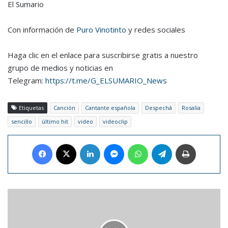
El Sumario
Con información de
Puro Vinotinto
y redes sociales
Haga clic en el enlace para suscribirse gratis a nuestro
grupo de medios y noticias en
Telegram:
https://t.me/G_ELSUMARIO_News
Etiquetas
Canción
Cantante española
Despechá
Rosalía
sencillo
último hit
video
videoclip
Facebook
X
LinkedIn
Messenger
WhatsApp
Telegram
Imprimir
Yulimar
Rojas
se
impone