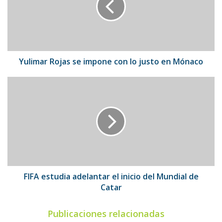
con
lo
justo
en
Mónaco
Yulimar Rojas se impone con lo justo en Mónaco
FIFA
estudia
adelantar
el
inicio
del
Mundial
de
Catar
FIFA estudia adelantar el inicio del Mundial de
Catar
Publicaciones relacionadas