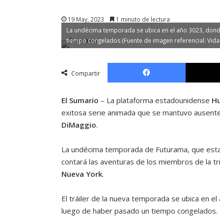
19 May, 2023
1 minuto de lectura
La undécima temporada se ubica en el año 3023, dond
tiempo congelados (Fuente de imagen referencial: Vida 
Facebook
Compartir
El Sumario
– La plataforma estadounidense
Hu
exitosa serie animada que se mantuvo ausente 
DiMaggio
.
La undécima temporada de Futurama, que esta
contará las aventuras de los miembros de la tr
Nueva York
.
El tráiler de la nueva temporada se ubica en e
luego de haber pasado un tiempo congelados.