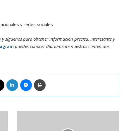
acionales y redes sociales
s
y síguenos para obtener información precisa, interesante y
tagram
puedes conocer diariamente nuestros contenidos
book
X
LinkedIn
Messenger
Imprimir
Oasis
podría
reunirse