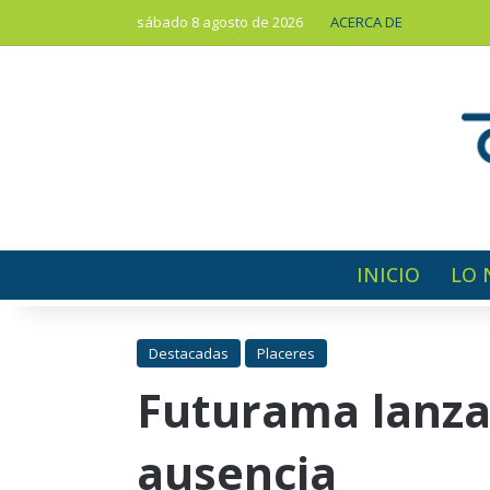
sábado 8 agosto de 2026
ACERCA DE
INICIO
LO 
Destacadas
Placeres
Futurama lanza
ausencia