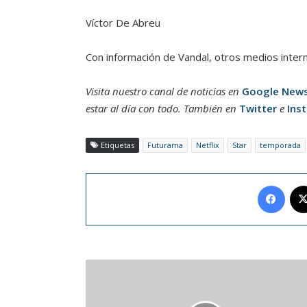
Víctor De Abreu
Con información de Vandal, otros medios intern
Visita nuestro canal de noticias en
Google New
estar al día con todo. También en
Twitter
e
Ins
Etiquetas
Futurama
Netflix
Star
temporada
Face
Proponen
crear
Cámara