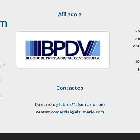
Afiliado a
No
e 
opt
ex
con
e
Contactos
s
Dirección:
gfebres@elsumario.com
Ventas:
comercial@elsumario.com