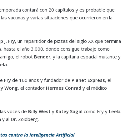
temporada contará con 20 capítulos y es probable que
las vacunas y varias situaciones que ocurrieron en la
p J. Fry,
un repartidor de pizzas del siglo XX que termina
, hasta el año 3.000, donde consigue trabajo como
 amigo, el robot
Bender
, y la capitana espacial mutante y
ela
.
de
Fry
de 160 años y fundador de
Planet Express
, el
y Wong
, el contador
Hermes Conrad
y el médico
 las voces de
Billy West
y
Katey Sagal
como Fry y Leela.
y al Dr. Zoidberg.
as contra la Inteligencia Artificial