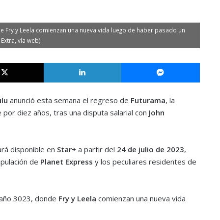
e Fry y Leela comienzan una nueva vida luego de haber pasado un
Extra, vía web)
X
LinkedIn
Messe
lu
anunció esta semana el regreso de
Futurama
, la
por diez años, tras una disputa salarial con
John
rá disponible en
Star+
a partir del
24 de julio de 2023
,
ipulación de
Planet Express
y los peculiares residentes de
l año 3023, donde
Fry y Leela
comienzan una nueva vida