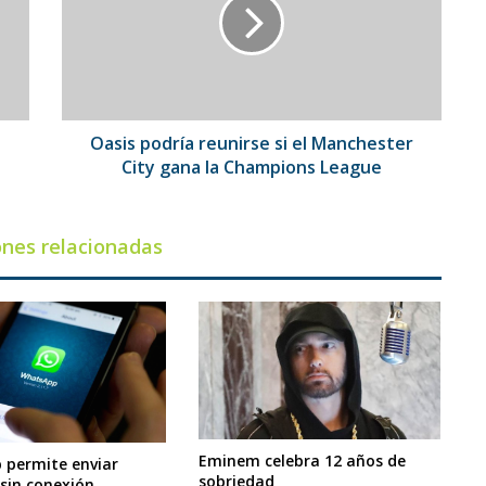
si
el
Manchester
City
gana
la
Champions
Oasis podría reunirse si el Manchester
League
City gana la Champions League
ones relacionadas
Eminem celebra 12 años de
permite enviar
sobriedad
sin conexión