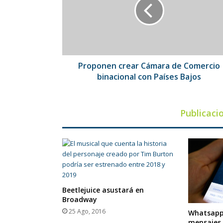
de
Comercio
binacional
con
Países
Bajos
Proponen crear Cámara de Comercio
binacional con Países Bajos
Publicaci
Beetlejuice asustará en
Broadway
25 Ago, 2016
Whatsapp 
mensajes 