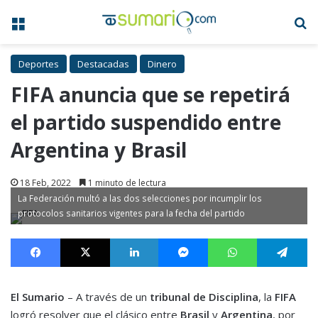
Menú
B
Deportes
Destacadas
Dinero
FIFA anuncia que se repetirá
el partido suspendido entre
Argentina y Brasil
18 Feb, 2022
1 minuto de lectura
La Federación multó a las dos selecciones por incumplir los
protocolos sanitarios vigentes para la fecha del partido
Facebook
X
LinkedIn
Messenger
WhatsApp
Te
El Sumario
– A través de un
tribunal de Disciplina
, la
FIFA
logró resolver que el clásico entre
Brasil
y
Argentina
,
por