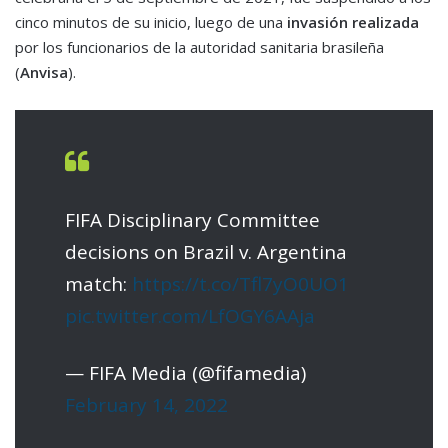
cinco minutos de su inicio, luego de una
invasión realizada
por los funcionarios de la autoridad sanitaria brasileña
(
Anvisa
).
FIFA Disciplinary Committee
decisions on Brazil v. Argentina
match:
https://t.co/Tfl7yO0UO1
pic.twitter.com/LfOGY6AAja
— FIFA Media (@fifamedia)
February 14, 2022