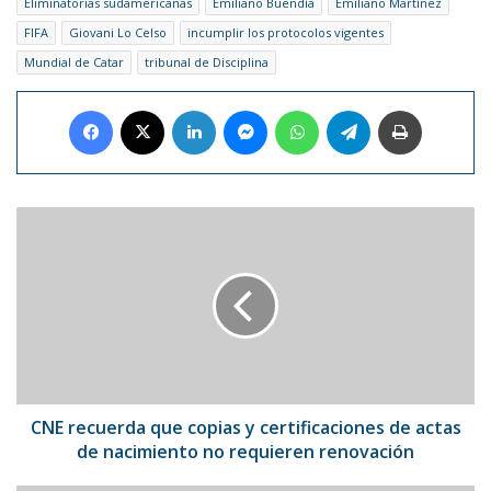
Eliminatorias sudamericanas
Emiliano Buendía
Emiliano Martínez
FIFA
Giovani Lo Celso
incumplir los protocolos vigentes
Mundial de Catar
tribunal de Disciplina
Facebook
X
LinkedIn
Messenger
WhatsApp
Telegram
Imprimir
CNE
recuerda
que
copias
y
certificaciones
de
actas
de
nacimiento
CNE recuerda que copias y certificaciones de actas
no
de nacimiento no requieren renovación
requieren