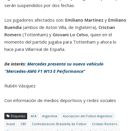
serán suspendidos por dos fechas.
Los jugadores afectados son:
Emiliano Martínez
y
Emiliano
Buendía
(ambos de Aston Villa, de Inglaterra),
Cristian
Romero
(Tottenham) y
Giovani Lo Celso
, quien en el
momento del partido jugaba para Tottenham y ahora lo
hace para Villarreal de España.
De interés:
Mercedes presenta su nuevo vehículo
“Mercedes-AMG F1 W13 E Performance”
Rubén Vásquez
Con información de medios deportivos y redes sociales
Etiquetas
AFA
Argentina
Asociación del Fútbol Argentino
brasil
CBF
Confederación Brasileña de Fútbol
Cristian Romero