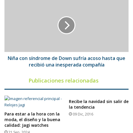
renovación
Niña
con
síndrome
de
Down
sufría
acoso
hasta
que
recibió
Niña con síndrome de Down sufría acoso hasta que
una
recibió una inesperada compañía
inesperada
compañía
Publicaciones relacionadas
Recibe la navidad sin salir de
la tendencia
Para estar a la hora con la
09 Dic, 2016
moda, el diseño y la buena
calidad: Jagi watches
21 Sep, 2024