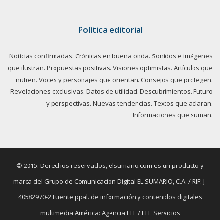
Política editorial
Noticias confirmadas. Crónicas en buena onda. Sonidos e imágenes
que ilustran. Propuestas positivas. Visiones optimistas. Artículos que
nutren. Voces y personajes que orientan. Consejos que protegen.
Revelaciones exclusivas. Datos de utilidad. Descubrimientos. Futuro
y perspectivas. Nuevas tendencias. Textos que aclaran.
Informaciones que suman.
© 2015. Derechos reservados, elsumario.com es un producto y
marca del Grupo de Comunicación Digital EL SUMARIO, C.A. / RIF: J-
40582970-2 Fuente ppal. de información y contenidos digitales
multimedia América: Agencia EFE / EFE Servicios