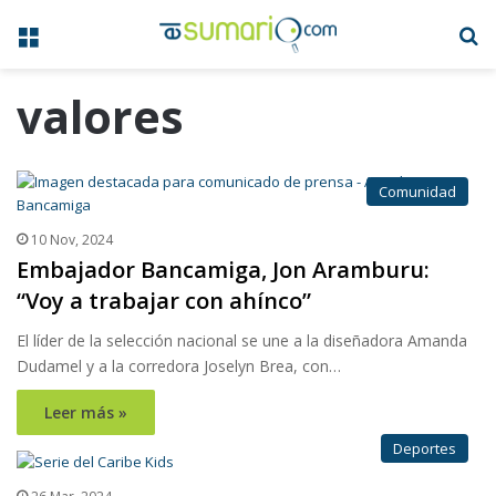
Menú
B
valores
Comunidad
10 Nov, 2024
Embajador Bancamiga, Jon Aramburu:
“Voy a trabajar con ahínco”
El líder de la selección nacional se une a la diseñadora Amanda
Dudamel y a la corredora Joselyn Brea, con…
Leer más »
Deportes