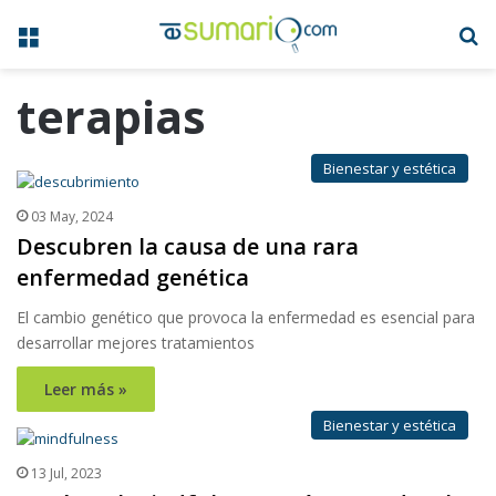
Menú
B
terapias
Bienestar y estética
03 May, 2024
Descubren la causa de una rara
enfermedad genética
El cambio genético que provoca la enfermedad es esencial para
desarrollar mejores tratamientos
Leer más »
Bienestar y estética
13 Jul, 2023