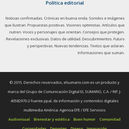
Política editorial
Noticias confirmadas. Crónicas en buena onda. Sonidos e imágenes
que ilustran. Propuestas positivas. Visiones optimistas. Artículos que
nutren. Voces y personajes que orientan. Consejos que protegen.
Revelaciones exclusivas. Datos de utilidad. Descubrimientos. Futuro
y perspectivas. Nuevas tendencias. Textos que aclaran.
Informaciones que suman.
© 2015. Derechos reservados, elsumario.com es un producto y
marca del Grupo de Comunicación Digital EL SUMARIO, C.A. / RIF: J-
40582970-2 Fuente ppal. de información y contenidos digitales
multimedia América: Agencia EFE / EFE Servicios
Audiovisual
Bienestar y estética
Buen humor
Comunidad
Curiosidades
Deportes
Dinero
Innovación