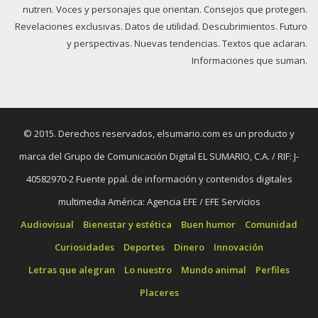
nutren. Voces y personajes que orientan. Consejos que protegen.
Revelaciones exclusivas. Datos de utilidad. Descubrimientos. Futuro
y perspectivas. Nuevas tendencias. Textos que aclaran.
Informaciones que suman.
© 2015. Derechos reservados, elsumario.com es un producto y
marca del Grupo de Comunicación Digital EL SUMARIO, C.A. / RIF: J-
40582970-2 Fuente ppal. de información y contenidos digitales
multimedia América: Agencia EFE / EFE Servicios
Audiovisual
Bienestar y estética
Buen humor
Comunidad
Curiosidades
Deportes
Dinero
Innovación
Letras que alegran
Lo nuestro
Mundo animal
Perfiles
Placeres