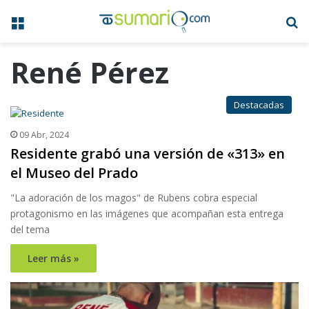
Menú
B
René Pérez
Destacadas
09 Abr, 2024
Residente grabó una versión de «313» en
el Museo del Prado
"La adoración de los magos" de Rubens cobra especial
protagonismo en las imágenes que acompañan esta entrega
del tema
Leer más »