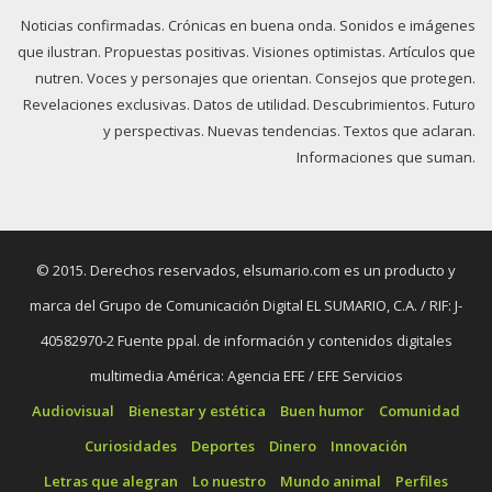
Noticias confirmadas. Crónicas en buena onda. Sonidos e imágenes
que ilustran. Propuestas positivas. Visiones optimistas. Artículos que
nutren. Voces y personajes que orientan. Consejos que protegen.
Revelaciones exclusivas. Datos de utilidad. Descubrimientos. Futuro
y perspectivas. Nuevas tendencias. Textos que aclaran.
Informaciones que suman.
© 2015. Derechos reservados, elsumario.com es un producto y
marca del Grupo de Comunicación Digital EL SUMARIO, C.A. / RIF: J-
40582970-2 Fuente ppal. de información y contenidos digitales
multimedia América: Agencia EFE / EFE Servicios
Audiovisual
Bienestar y estética
Buen humor
Comunidad
Curiosidades
Deportes
Dinero
Innovación
Letras que alegran
Lo nuestro
Mundo animal
Perfiles