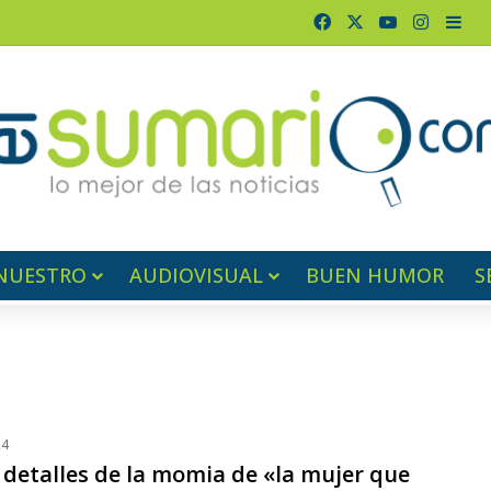
Facebook
X
YouTube
Instag
Bar
NUESTRO
AUDIOVISUAL
BUEN HUMOR
S
24
 detalles de la momia de «la mujer que