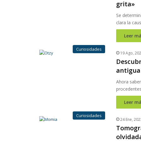
grita»
Se determin
clara la cau
Leer má
Curiosidades
19 Ago, 20
Descubr
antigua
Ahora saben 
procedentes
Leer má
Curiosidades
24 Ene, 202
Tomogra
olvidad