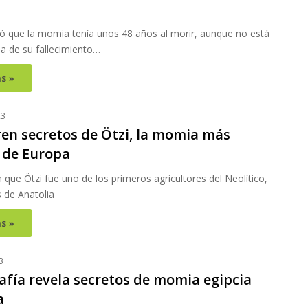
ó que la momia tenía unos 48 años al morir, aunque no está
sa de su fallecimiento…
s »
23
en secretos de Ötzi, la momia más
 de Europa
que Ötzi fue uno de los primeros agricultores del Neolítico,
 de Anatolia
s »
3
fía revela secretos de momia egipcia
a