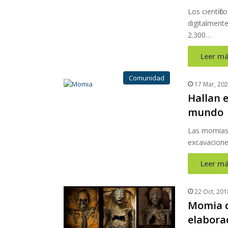
Los científ
digitalment
2.300…
Leer má
Comunidad
17 Mar, 20
Hallan 
mundo
Las momias 
excavaciones
Leer má
22 Oct, 201
Momia d
elabora