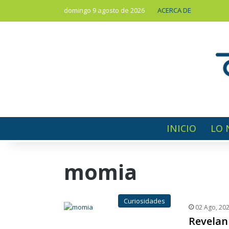
domingo 9 agosto de 2026
ACERCA DE
INICIO
LO 
momia
Curiosidades
02 Ago, 20
Revelan