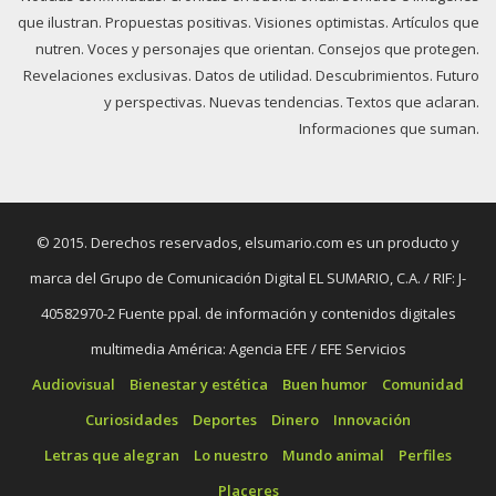
que ilustran. Propuestas positivas. Visiones optimistas. Artículos que
nutren. Voces y personajes que orientan. Consejos que protegen.
Revelaciones exclusivas. Datos de utilidad. Descubrimientos. Futuro
y perspectivas. Nuevas tendencias. Textos que aclaran.
Informaciones que suman.
© 2015. Derechos reservados, elsumario.com es un producto y
marca del Grupo de Comunicación Digital EL SUMARIO, C.A. / RIF: J-
40582970-2 Fuente ppal. de información y contenidos digitales
multimedia América: Agencia EFE / EFE Servicios
Audiovisual
Bienestar y estética
Buen humor
Comunidad
Curiosidades
Deportes
Dinero
Innovación
Letras que alegran
Lo nuestro
Mundo animal
Perfiles
Placeres