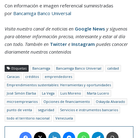
Con información e imagen referencial suministradas
por
Bancamiga Banco Universal
Visita nuestro canal de noticias en
Google News
y síguenos
para obtener información precisa, interesante y estar al día
con todo. También en
Twitter
e
Instagram
puedes conocer
diariamente nuestros contenidos
Etiquetas
Bancamiga
Bancamiga Banco Universal
calidad
Caracas
créditos
emprendedores
Emprendimientos sustentables: Herramientas y oportunidades
José Simón Elarba
La Vega
Luis Moreno
Marta Lucero
microempresarios
Opciones de financiamiento
Oskayda Alvarado
punto de venta
seguridad
Servicios e instrumentos bancarios
todo el territorio nacional
Venezuela
Facebook
X
LinkedIn
Messenger
WhatsApp
Telegram
Imprimir