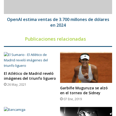
de
dólares
en
2024
OpenAI estima ventas de 3.700 millones de dólares
en 2024
Publicaciones relacionadas
El Atlético de Madrid reveló
imágenes del triunfo liguero
26 May, 2021
Garbiñe Muguruza se alzó
en el torneo de Sidney
07 Ene, 2019