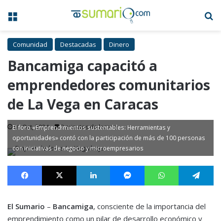
Menú
B
Comunidad
Destacadas
Dinero
Bancamiga capacitó a
emprendedores comunitarios
de La Vega en Caracas
01 Oct, 2024
2 minutos de lectura
El foro «Emprendimientos sustentables: Herramientas y
oportunidades» contó con la participación de más de 100 personas
con iniciativas de negocio y microempresarios
Facebook
X
LinkedIn
Messenger
WhatsApp
Te
El Sumario
–
Bancamiga
, consciente de la importancia del
emprendimiento como un pilar de desarrollo económico y