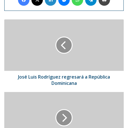
José
Luis
Rodríguez
regresará
a
República
Dominicana
José Luis Rodríguez regresará a República
Dominicana
OpenAI
estima
ventas
de
3.700
millones