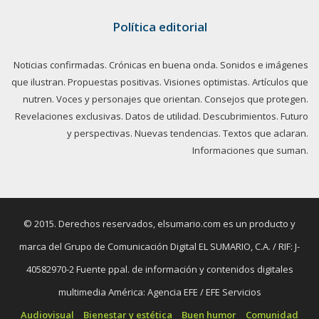
Política editorial
Noticias confirmadas. Crónicas en buena onda. Sonidos e imágenes
que ilustran. Propuestas positivas. Visiones optimistas. Artículos que
nutren. Voces y personajes que orientan. Consejos que protegen.
Revelaciones exclusivas. Datos de utilidad. Descubrimientos. Futuro
y perspectivas. Nuevas tendencias. Textos que aclaran.
Informaciones que suman.
© 2015. Derechos reservados, elsumario.com es un producto y
marca del Grupo de Comunicación Digital EL SUMARIO, C.A. / RIF: J-
40582970-2 Fuente ppal. de información y contenidos digitales
multimedia América: Agencia EFE / EFE Servicios
Audiovisual
Bienestar y estética
Buen humor
Comunidad