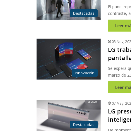
El panel rep
Destacadas
contraste, 
Leer má
03 Nov, 20
LG traba
pantall
Se espera qu
Innovación
marzo de 2
Leer má
07 May, 20
LG pres
intelige
Destacadas
De momento 