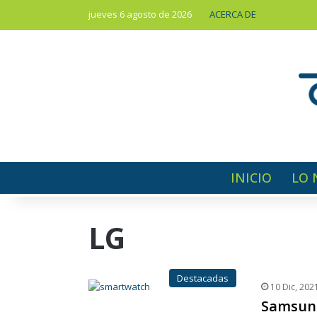
jueves 6 agosto de 2026
ACERCA DE
INICIO
LO 
LG
Destacadas
10 Dic, 202
Samsung 