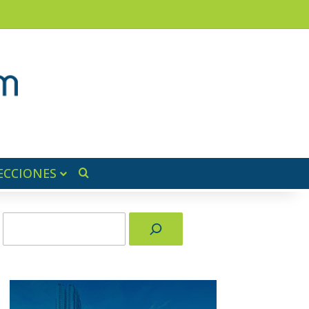
am
a lateral
ECCIONES
Buscar por
Buscar