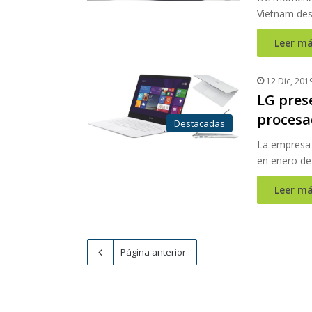
Vietnam des
Leer má
12 Dic, 201
LG pres
procesa
Destacadas
La empresa 
en enero de
Leer má
Página anterior