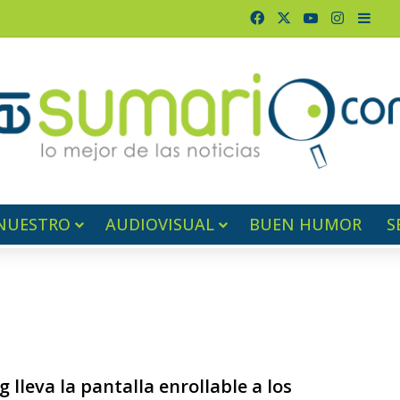
Facebook
X
YouTube
Instagr
Barr
NUESTRO
AUDIOVISUAL
BUEN HUMOR
S
1
lleva la pantalla enrollable a los