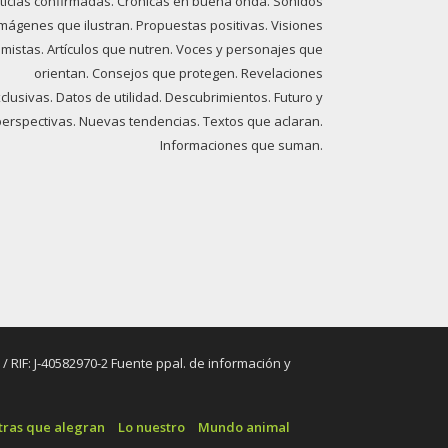
ticias confirmadas. Crónicas en buena onda. Sonidos
imágenes que ilustran. Propuestas positivas. Visiones
imistas. Artículos que nutren. Voces y personajes que
orientan. Consejos que protegen. Revelaciones
clusivas. Datos de utilidad. Descubrimientos. Futuro y
perspectivas. Nuevas tendencias. Textos que aclaran.
Informaciones que suman.
RIF: J-40582970-2 Fuente ppal. de información y
tras que alegran
Lo nuestro
Mundo animal