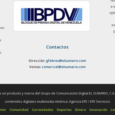
No
e 
opt
ex
con
e
Contactos
s
Dirección:
gfebres@elsumario.com
Ventas:
comercial@elsumario.com
un producto y marca del Grupo de Comunicación Digital EL SUMARIO, C.A. / 
contenidos digitales multimedia América: Agencia EFE / EFE Servicios
umor
Comunidad
Curiosidades
Deportes
Dinero
Innovación
Le