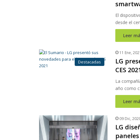
smartwa
El disposit
desde el ce
Leer má
11 Ene, 202
LG pres
Destacadas
CES 202
La compañía
año como c
Leer má
09 Dic, 202
LG dise
paneles