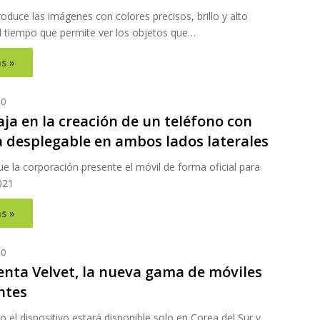
roduce las imágenes con colores precisos, brillo y alto
al tiempo que permite ver los objetos que…
s »
20
ja en la creación de un teléfono con
a desplegable en ambos lados laterales
e la corporación presente el móvil de forma oficial para
021
s »
20
enta Velvet, la nueva gama de móviles
ntes
el dispositivo estará disponible solo en Corea del Sur y