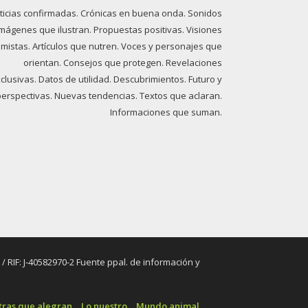
ticias confirmadas. Crónicas en buena onda. Sonidos
imágenes que ilustran. Propuestas positivas. Visiones
imistas. Artículos que nutren. Voces y personajes que
orientan. Consejos que protegen. Revelaciones
clusivas. Datos de utilidad. Descubrimientos. Futuro y
perspectivas. Nuevas tendencias. Textos que aclaran.
Informaciones que suman.
RIF: J-40582970-2 Fuente ppal. de información y
tras que alegran
Lo nuestro
Mundo animal