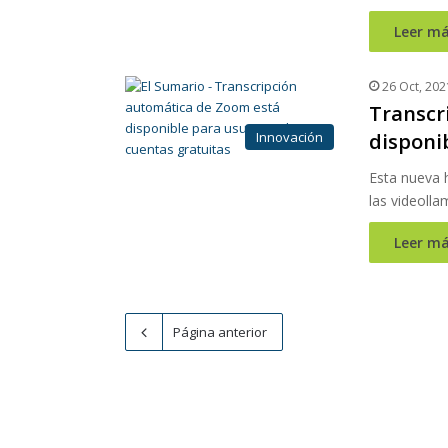
Leer má
26 Oct, 202
Transcr
Innovación
disponi
Esta nueva 
las videoll
Leer má
Página anterior