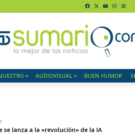
Facebook
X
YouTube
Instagr
Barr
NUESTRO
AUDIOVISUAL
BUEN HUMOR
S
3
se lanza a la «revolución» de la IA