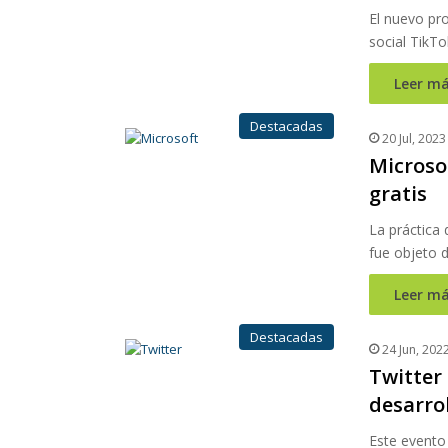
El nuevo pro
social TikTo
Leer má
Destacadas
20 Jul, 2023
Microso
gratis
La práctica
fue objeto d
Leer má
Destacadas
24 Jun, 202
Twitter
desarro
Este evento