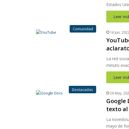
Estados Uni
Leer má
Comunidad
16 Jun, 202
YouTube
aclarat
La red socia
minuto exact
Leer má
Destacadas
26 May, 20
Google 
texto al
La novedosa
mayo de fo