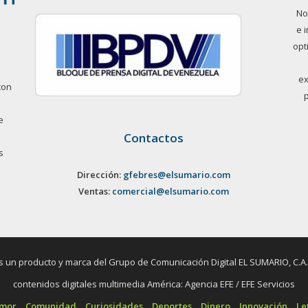
No
e 
opt
ex
con
e
Contactos
s
Dirección:
gfebres@elsumario.com
Ventas:
comercial@elsumario.com
un producto y marca del Grupo de Comunicación Digital EL SUMARIO, C.A. / 
contenidos digitales multimedia América: Agencia EFE / EFE Servicios
umor
Comunidad
Curiosidades
Deportes
Dinero
Innovación
Le