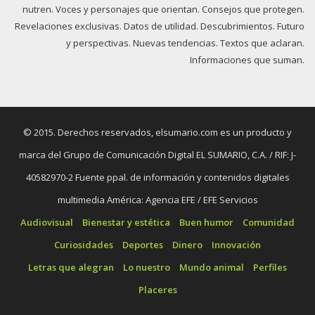
nutren. Voces y personajes que orientan. Consejos que protegen.
Revelaciones exclusivas. Datos de utilidad. Descubrimientos. Futuro
y perspectivas. Nuevas tendencias. Textos que aclaran.
Informaciones que suman.
© 2015. Derechos reservados, elsumario.com es un producto y
marca del Grupo de Comunicación Digital EL SUMARIO, C.A. / RIF: J-
40582970-2 Fuente ppal. de información y contenidos digitales
multimedia América: Agencia EFE / EFE Servicios
Audiovisual
Bienestar y estética
Buen humor
Comunidad
Curiosidades
Deportes
Dinero
Innovación
Letras que alegran
Lo nuestro
Mundo animal
Perfiles
Placeres