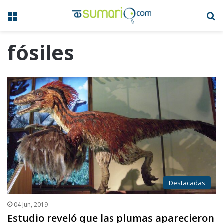
Menú
B
fósiles
Destacadas
04 Jun, 2019
Estudio reveló que las plumas aparecieron