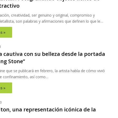
tractivo
vación, creatividad, ser genuino y original, compromiso y
etallista, son palabras y afirmaciones que definen lo que le…
s »
1
a cautiva con su belleza desde la portada
ing Stone”
ne que se publicará en febrero, la artista habla de cómo vivió
e confinamiento, así como…
s »
0
lton, una representación icónica de la