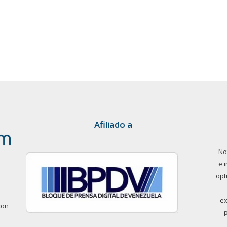
Afiliado a
No
e 
opt
ex
con