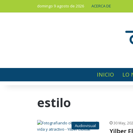
domingo 9 agosto de 2026
ACERCA DE
INICIO
LO 
estilo
30 May, 20
Audiovisual
Yilber E