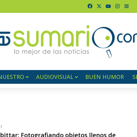
Facebook
X
YouTube
Instag
Bar
NUESTRO
AUDIOVISUAL
BUEN HUMOR
S
21
lbittar: Fotografiando objetos llenos de