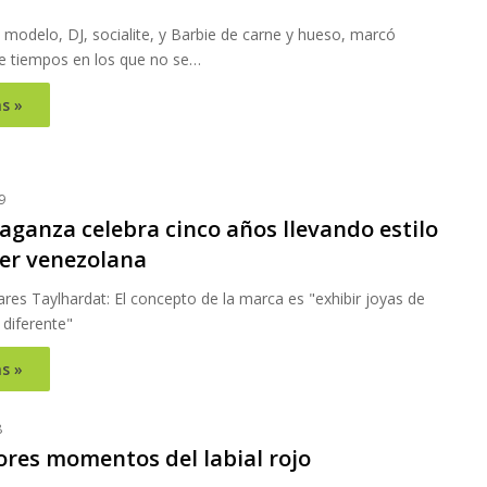
modelo, DJ, socialite, y Barbie de carne y hueso, marcó
de tiempos en los que no se…
s »
9
aganza celebra cinco años llevando estilo
jer venezolana
vares Taylhardat: El concepto de la marca es "exhibir joyas de
diferente"
s »
8
ores momentos del labial rojo