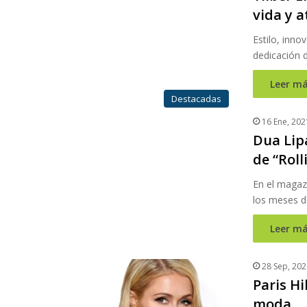
vida y a
Estilo, inno
dedicación d
Leer má
Destacadas
16 Ene, 202
Dua Lip
de “Roll
En el magazi
los meses d
Leer má
28 Sep, 202
Paris Hi
moda