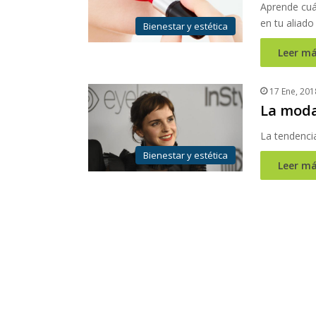
Aprende cuál
en tu aliado 
Bienestar y estética
Leer má
17 Ene, 201
La moda
La tendenci
Bienestar y estética
Leer má