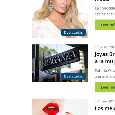
La conocida 
estilos des
Leer má
Destacadas
18 Oct, 201
Joyas Br
a la mu
Patricia Oli
Destacadas
una manera 
Leer má
15 Jun, 201
Los mej